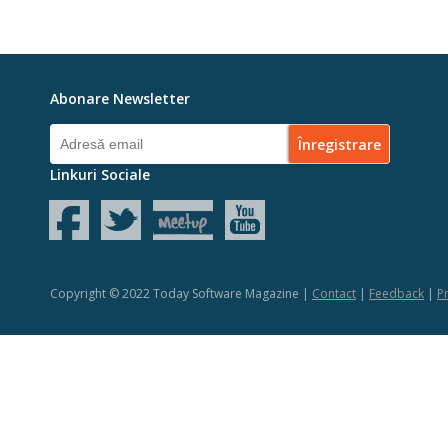
Abonare Newsletter
Linkuri Sociale
Copyright © 2022 Today Software Magazine |
Contact
|
Feedback
|
Pr