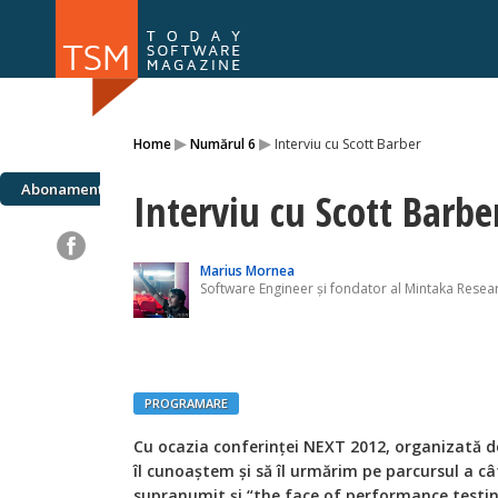
Numărul 169
Numărul 
▸
▸
Home
Numărul 6
Interviu cu Scott Barber
NOU
Abonamente
Interviu cu Scott Barbe
Marius Mornea
Software Engineer și fondator al Mintaka Resea
PROGRAMARE
Cu ocazia conferinței NEXT 2012, organizată d
îl cunoaștem și să îl urmărim pe parcursul a câ
supranumit și “the face of performance testing