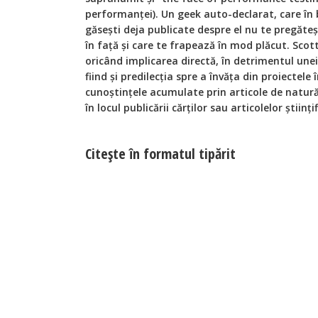
performanței). Un geek auto-declarat, care în 
găseşti deja publicate despre el nu te pregăteş
în față şi care te frapează în mod plăcut. Sco
oricând implicarea directă, în detrimentul un
fiind și predilecția spre a învăța din proiectele 
cunoștințele acumulate prin articole de natură 
în locul publicării cărților sau articolelor științif
Citeşte în formatul tipărit