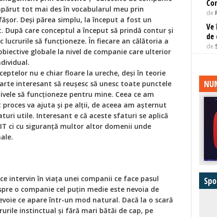
Con
 apărut tot mai des în vocabularul meu prin
de
ășor. Deși părea simplu, la început a fost un
Ve 
t. După care conceptul a început să prindă contur și
de 
c lucrurile să funcționeze. În fiecare an călătoria a
de
obiective globale la nivel de companie care ulterior
ndividual.
eptelor nu e chiar floare la ureche, deși în teorie
NUM
oarte interesant să reușesc să unesc toate punctele
ctivele să funcționeze pentru mine. Ceea ce am
 proces va ajuta și pe alții, de aceea am așternut
turi utile. Interesant e că aceste sfaturi se aplică
 IT ci cu siguranță multor altor domenii unde
ale.
e intervin în viața unei companii ce face pasul
Spo
spre o companie cel puțin medie este nevoia de
evoie ce apare într-un mod natural. Dacă la o scară
rile instinctual și fără mari bătăi de cap, pe