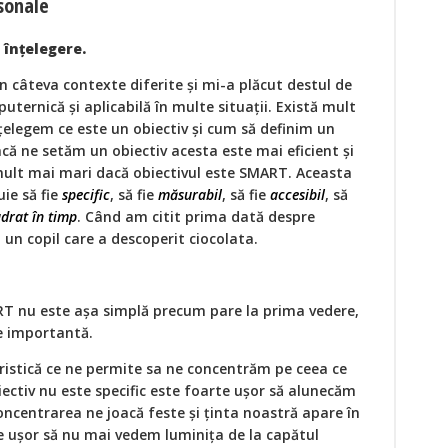
sonale
 înțelegere.
n câteva contexte diferite și mi-a plăcut destul de
uternică și aplicabilă în multe situații. Există mult
țelegem ce este un obiectiv și cum să definim un
că ne setăm un obiectiv acesta este mai eficient și
mult mai mari dacă obiectivul este SMART. Aceasta
ie să fie
specific
, să fie
măsurabil
, să fie
accesibil
, să
drat în timp
. Când am citit prima dată despre
un copil care a descoperit ciocolata.
RT nu este așa simplă precum pare la prima vedere,
e importantă.
ristică ce ne permite sa ne concentrăm pe ceea ce
ectiv nu este specific este foarte ușor să alunecăm
 concentrarea ne joacă feste și ținta noastră apare în
e ușor să nu mai vedem luminița de la capătul