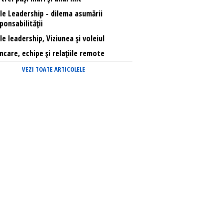
le Leadership - dilema asumării
ponsabilității
le leadership, Viziunea și voleiul
care, echipe și relațiile remote
VEZI TOATE ARTICOLELE