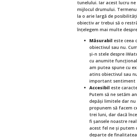
tunelului. Iar acest lucru n
mijlocul drumului. Termenu
la o arie largă de posibilit
obiectiv ar trebui să o res
înțelegem mai multe despre
Măsurabil
este ceea 
obiectivul sau nu. Cu
și-n stele despre iWa
cu anumite funcționali
am putea spune cu exa
atins obiectivul sau n
important sentiment d
Accesibil
este caracte
Putem să ne setăm anu
depăși limitele dar n
propunem să facem cea
trei luni, dar dacă î
fi șansele noastre rea
acest fel ne și putem 
departe de finalitatea