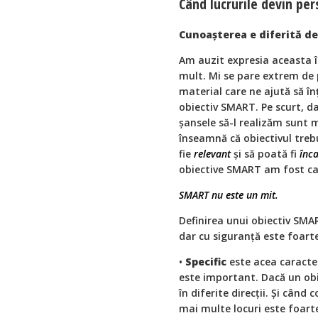
Când lucrurile devin per
Cunoașterea e diferită de
Am auzit expresia aceasta î
mult. Mi se pare extrem de p
material care ne ajută să în
obiectiv SMART. Pe scurt, da
șansele să-l realizăm sunt 
înseamnă că obiectivul trebu
fie
relevant
și să poată fi
înca
obiective SMART am fost ca 
SMART nu este un mit.
Definirea unui obiectiv SMA
dar cu siguranță este foart
•
Specific
este acea caracte
este important. Dacă un obi
în diferite direcții. Și când
mai multe locuri este foart