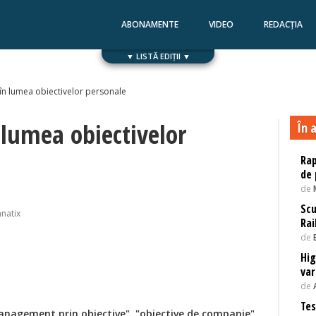
ABONAMENTE
VIDEO
REDACȚIA
▼ LISTĂ EDIȚII ▼
Numărul 168
Numărul 167
 în lumea obiectivelor personale
 lumea obiectivelor
În a
Rap
de 
de
Scu
natix
Rai
de
Hi
var
de
Tes
management prin obiective", "obiective de companie"