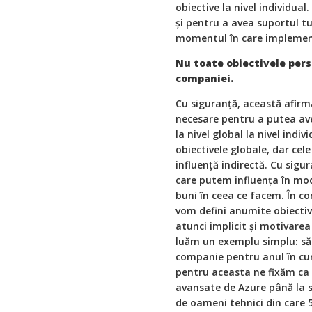
obiective la nivel individua
și pentru a avea suportul tu
momentul în care implemen
Nu toate obiectivele pers
companiei.
Cu siguranță, această afirm
necesare pentru a putea ave
la nivel global la nivel indi
obiectivele globale, dar cel
influență indirectă. Cu sigu
care putem influența în mod
buni în ceea ce facem. În c
vom defini anumite obiectiv
atunci implicit și motivarea
luăm un exemplu simplu: să 
companie pentru anul în cur
pentru aceasta ne fixăm ca o
avansate de Azure până la s
de oameni tehnici din care 5