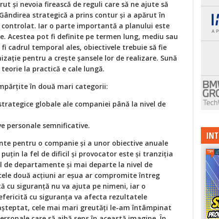
t și nevoia firească de reguli care să ne ajute să
 Gândirea strategică a prins contur și a apărut în
 controlat. Iar o parte importantă a planului este
re. Acestea pot fi definite pe termen lung, mediu sau
 fi cadrul temporal ales, obiectivele trebuie să fie
zație pentru a crește șansele lor de realizare. Sună
teorie la practică e cale lungă.
împărțite în două mari categorii:
 strategice globale ale companiei până la nivel de
ve personale semnificative.
INT
iente pentru o companie și a unor obiective anuale
puțin la fel de dificil și provocator este și tranziția
el de departamente și mai departe la nivel de
 cele două acțiuni ar eșua ar compromite întreg
ă cu siguranță nu va ajuta pe nimeni, iar o
fericită cu siguranța va afecta rezultatele
așteptat, cele mai mari greutăți le-am întâmpinat
personale care să aibă sens în această imagine. În