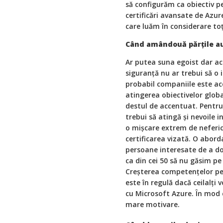
să configurăm ca obiectiv p
certificări avansate de Azur
care luăm în considerare to
Când amândouă părțile au
Ar putea suna egoist dar ac
siguranță nu ar trebui să o 
probabil companiile este ace
atingerea obiectivelor glob
destul de accentuat. Pentru
trebui să atingă și nevoile i
o mișcare extrem de neferici
certificarea vizată. O abord
persoane interesate de a do
ca din cei 50 să nu găsim pe
Creșterea competențelor per
este în regulă dacă ceilalți 
cu Microsoft Azure. În mod 
mare motivare.