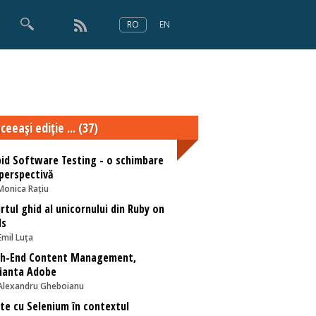
RO
EN
×
Numărul 166
ceeaşi ediţie ... (37)
id Software Testing - o schimbare
perspectivă
Monica Rațiu
rtul ghid al unicornului din Ruby on
ls
Emil Luța
gh-End Content Management,
ianta Adobe
Alexandru Gheboianu
te cu Selenium în contextul