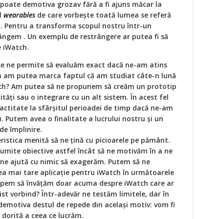
e poate demotiva grozav fără a fi ajuns măcar la
l
wearables
de care vorbește toată lumea se referă
ăți. Pentru a transforma scopul nostru într-un
trângem . Un exemplu de restrângere ar putea fi să
 iWatch.
ce ne permite să evaluăm exact dacă ne-am atins
m am putea marca faptul că am studiat câte-n lună
tch? Am putea să ne propunem să creăm un prototip
tăți sau o integrare cu un alt sistem. În acest fel
ctitate la sfârșitul perioadei de timp dacă ne-am
u. Putem avea o finalitate a lucrului nostru și un
e împlinire.
ristica menită să ne țină cu picioarele pe pământ.
mite obiective astfel încât să ne motivăm în a ne
u ne ajută cu nimic să exagerăm. Putem să ne
 mai tare aplicație pentru iWatch în următoarele
ncepem să învățăm doar acuma despre iWatch care ar
list vorbind? Într-adevăr ne testăm limitele, dar în
demotiva destul de repede din același motiv: vom fi
 dorită a ceea ce lucrăm.