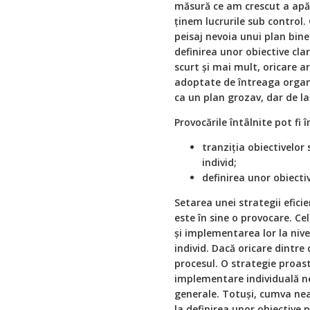
măsură ce am crescut a apăru
ținem lucrurile sub control.
peisaj nevoia unui plan bine
definirea unor obiective cla
scurt și mai mult, oricare ar
adoptate de întreaga organi
ca un plan grozav, dar de la 
Provocările întâlnite pot fi 
tranziția obiectivelor
individ;
definirea unor obiecti
Setarea unei strategii efic
este în sine o provocare. Cel 
și implementarea lor la niv
individ. Dacă oricare dintre
procesul. O strategie proast
implementare individuală ne
generale. Totuși, cumva ne
la definirea unor obiective 