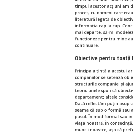
timpul acestor acțiuni am 
proces, cu oameni care erau 
literatură legată de obiecti
informația cap la cap. Conc
mai departe, să-mi modelez g
funcționeze pentru mine au 
continuare.
Obiective pentru toată
Principala țintă a acestui ar
companiilor se setează obie
structurile companiei și ajun
teorii: unele spun că obiecti
departament; altele consider
Dacă reflectăm puțin asupra
seama că sub o formă sau a
pasul. În mod formal sau inf
viața noastră. În consecință
muncii noastre, așa că pref