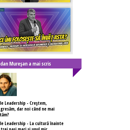
dan Mureşan a mai scris
le Leadership - Creștem,
gresăm, dar noi când ne mai
rtăm?
le Leadership - La cultură înainte
 trei pași mari și unul mic