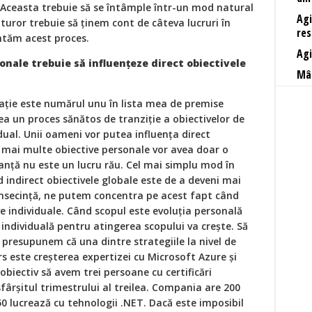
l. Aceasta trebuie să se întâmple într-un mod natural
Agi
turor trebuie să ținem cont de câteva lucruri în
res
tăm acest proces.
Agi
onale trebuie să influențeze direct obiectivele
Mân
ație este numărul unu în lista mea de premise
a un proces sănătos de tranziție a obiectivelor de
vidual. Unii oameni vor putea influența direct
e mai multe obiective personale vor avea doar o
ranță nu este un lucru rău. Cel mai simplu mod în
 indirect obiectivele globale este de a deveni mai
onsecință, ne putem concentra pe acest fapt când
e individuale. Când scopul este evoluția personală
 individuală pentru atingerea scopului va crește. Să
presupunem că una dintre strategiile la nivel de
s este creșterea expertizei cu Microsoft Azure și
biectiv să avem trei persoane cu certificări
fârșitul trimestrului al treilea. Compania are 200
0 lucrează cu tehnologii .NET. Dacă este imposibil