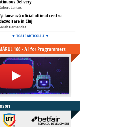
tinuous Delivery
Robert Lantos
își lansează oficial ultimul centru
dezvoltare în Cluj
Sarah Hernandez
▼ TOATE ARTICOLELE ▼
ĂRUL 166 - AI for Programmers
nsori