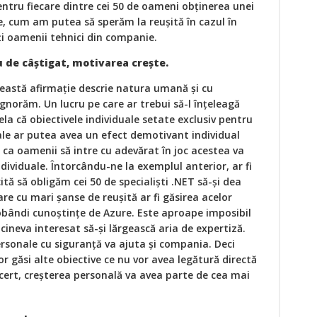
entru fiecare dintre cei 50 de oameni obținerea unei
e, cum am putea să sperăm la reușită în cazul în
ți oamenii tehnici din companie.
 de câștigat, motivarea crește.
eastă afirmație descrie natura umană și cu
ignorăm. Un lucru pe care ar trebui să-l înțeleagă
la că obiectivele individuale setate exclusiv pentru
ale ar putea avea un efect demotivant individual
 ca oamenii să intre cu adevărat în joc acestea va
ndividuale. Întorcându-ne la exemplul anterior, ar fi
tă să obligăm cei 50 de specialiști .NET să-și dea
are cu mari șanse de reușită ar fi găsirea acelor
bândi cunoștințe de Azure. Este aproape imposibil
 cineva interesat să-și lărgească aria de expertiză.
sonale cu siguranță va ajuta și compania. Deci
vor găsi alte obiective ce nu vor avea legătură directă
cert, creșterea personală va avea parte de cea mai