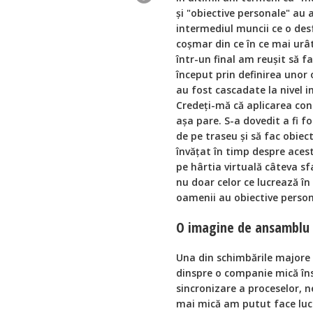
și "obiective personale" au
intermediul muncii ce o desf
coșmar din ce în ce mai urâ
într-un final am reușit să fa
început prin definirea unor 
au fost cascadate la nivel i
Credeți-mă că aplicarea conc
așa pare. S-a dovedit a fi f
de pe traseu și să fac obie
învățat în timp despre acest
pe hârtia virtuală câteva sfa
nu doar celor ce lucrează în
oamenii au obiective person
O imagine de ansamblu
Una din schimbările majore c
dinspre o companie mică în
sincronizare a proceselor, n
mai mică am putut face lucru