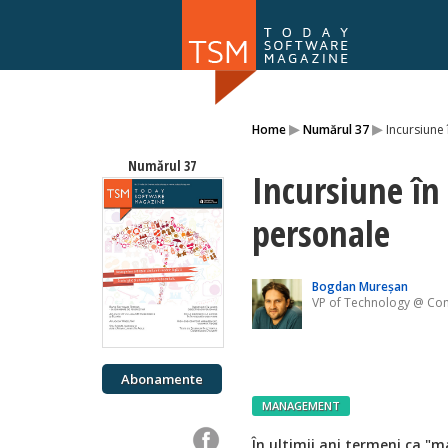
Numărul 169
▸
▸
Home
Numărul 37
Incursiune
NOU
Numărul 37
Incursiune în
personale
Bogdan Mureşan
VP of Technology @ Con
Abonamente
MANAGEMENT
În ultimii ani termeni ca "