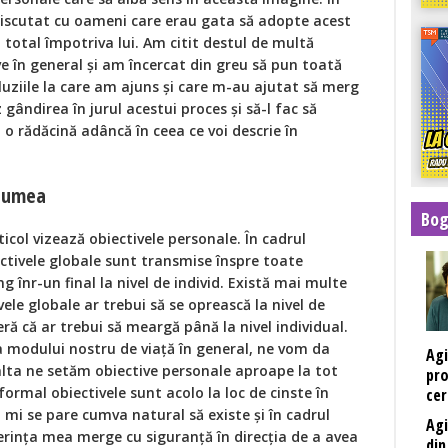
discutat cu oameni care erau gata să adopte acest
total împotriva lui. Am citit destul de multă
ve în general și am încercat din greu să pun toată
luziile la care am ajuns și care m-au ajutat să merg
ândirea în jurul acestui proces și să-l fac să
o rădăcină adâncă în ceea ce voi descrie în
 lumea
Bog
ticol vizează obiectivele personale. În cadrul
ctivele globale sunt transmise înspre toate
g înr-un final la nivel de individ. Există mai multe
vele globale ar trebui să se oprească la nivel de
ă că ar trebui să meargă până la nivel individual.
 modului nostru de viață în general, ne vom da
Agi
lta ne setăm obiective personale aproape la tot
pro
ormal obiectivele sunt acolo la loc de cinste în
ce
, mi se pare cumva natural să existe și în cadrul
Agi
erința mea merge cu siguranță în direcția de a avea
din