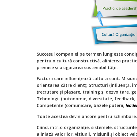
Succesul companiei pe termen lung este condi
pentru o cultură constructivă, alinierea practi
premise și asigurarea sustenabilității.
Factorii care influențează cultura sunt: Misiune ș
orientarea către client); Structuri (influență, î
(recrutare și plasare, training și dezvoltare, 
Tehnologii (autonomie, diversitate, feedback,
Competențe (comunicare, bazele puterii,
leade
Toate acestea devin ancore pentru schimbare.
Când, într-o organizație, sistemele, structuril
aliniază valorilor, viziunii, misiunii și obiective