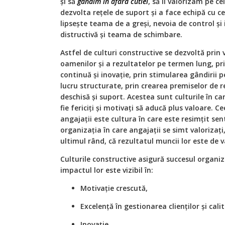
și să
gândim în afara cutiei
, să îi valorizam pe cei
dezvolta rețele de suport și a face echipă cu cei
lipsește teama de a greși, nevoia de control și
distructivă și teama de schimbare.
Astfel de culturi constructive se dezvoltă prin
oamenilor și a rezultatelor pe termen lung, pr
continuă și inovație, prin stimularea gândirii 
lucru structurate, prin crearea premiselor de 
deschisă și suport. Acestea sunt culturile în c
fie fericiți și motivați să aducă plus valoare. 
angajații este cultura în care este resimțit s
organizația în care angajații se simt valorizați, 
ultimul rând, că rezultatul muncii lor este de v
Culturile constructive asigură succesul organiz
impactul lor este vizibil în:
Motivație crescută,
Excelență în gestionarea clienților și calit
Inovație,