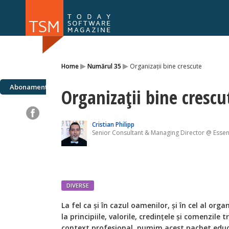
Numărul 169
Numărul 
▸
▸
Home
Numărul 35
Organizații bine crescute
NOU
Abonamente
Organizații bine crescu
Cristian Philipp
Senior Consultant & Managing Director @ Essent
DIVERSE
La fel ca și în cazul oamenilor, și în cel al organ
la principiile, valorile, credințele și comenzile 
context profesional, numim acest pachet educ