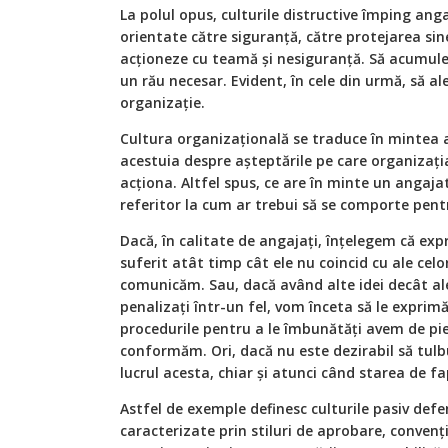
La polul opus, culturile distructive împing angaj
orientate către siguranță, către protejarea sine
acționeze cu teamă și nesiguranță. Să acumuleze
un rău necesar. Evident, în cele din urmă, să a
organizație.
Cultura organizațională se traduce în mintea 
acestuia despre așteptările pe care organizația
acționa. Altfel spus, ce are în minte un angaja
referitor la cum ar trebui să se comporte pent
Dacă, în calitate de angajați, înțelegem că e
suferit atât timp cât ele nu coincid cu ale celor
comunicăm. Sau, dacă având alte idei decât ale
penalizați într-un fel, vom înceta să le expr
procedurile pentru a le îmbunătăți avem de pi
conformăm. Ori, dacă nu este dezirabil să tul
lucrul acesta, chiar și atunci când starea de f
Astfel de exemple definesc culturile pasiv defe
caracterizate prin stiluri de aprobare, conven