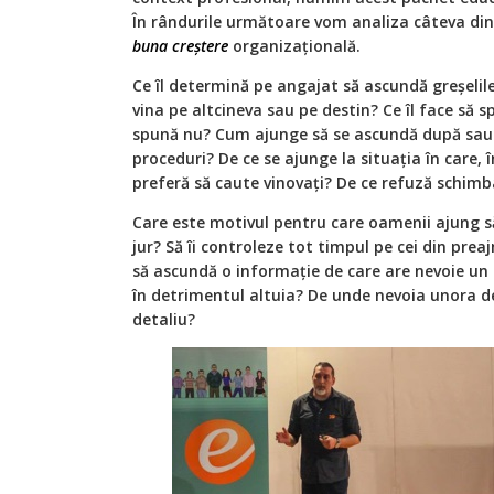
În rândurile următoare vom analiza câteva din
buna creștere
organizațională.
Ce îl determină pe angajat să ascundă greșelil
vina pe altcineva sau pe destin? Ce îl face să 
spună nu? Cum ajunge să se ascundă după sau să 
proceduri? De ce se ajunge la situația în care, î
preferă să caute vinovați? De ce refuză schim
Care este motivul pentru care oamenii ajung să
jur? Să îi controleze tot timpul pe cei din pr
să ascundă o informație de care are nevoie un 
în detrimentul altuia? De unde nevoia unora de 
detaliu?