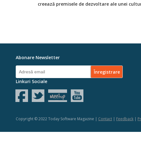
creează premisele de dezvoltare ale unei cultur
Abonare Newsletter
Linkuri Sociale
Copyright © 2022 Today Software Magazine |
Contact
|
Feedback
|
Pr