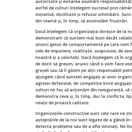
autoritate și evitarea asumării responsabilități
astfel de culturi înțelegem succesul prin rămâ
inițiativă, docilitate și refuzul schimbării. Sun
din teamă și, în timp, să acumulăm frustrări.
Dacă înțelegem că organizația dorește de la noi
demonstram că suntem mai buni decât ceilalți 
atunci genul de comportamente pe care vom f
cele de impunere, rivalitate, suspiciune, de ex
noastră și a celorlalți. Dacă înțelegem că în o
de dorit să greșim, atunci când o vom face v
greșeli sau să îi găsim pe alții responsabili pen
ajungem când suntem angajați ai unor organiz
agresiv defensive, de competiție între angajați,
culturi ne fac să acționăm din nesiguranță, să
demonstra ceva și, în timp, duc la conflicte, li
relații de proastă calitate.
Organizațiile constructive sunt cele care ne s
așteptările de la noi sunt legate de a gândi în 
detecta probleme sau de a afla vinovați. Ne în