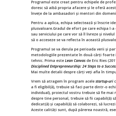
Programul este creat pentru echipele de profes
doresc să aibă propria afacere și le oferă acest
învețe de la ambasadori și mentori din domen
Pentru a aplica, echipa selectează și înscrie id
plusvaloare.Gradul de efort pe care echipa l-a
sau serviciului pe care vor să îl livreze și nivelu
să o acceseze se va reflecta în această plusval
Programul se va derula pe perioada verii și partic
metodologiile prezentate în două cărți foarte
tehnic. Prima este
Lean Canvas
de Eric Ries (201
Disciplined Entprepreneurship: 24 Steps to a Succes
Mai multe detalii despre cărți veți afla în tim
Vrem să atragem în program acele
startup-uri
c
a fi eligibil(ă), trebuie să faci parte dintr-o ec
individual), proiectul vostru trebuie să fie mai
despre tine personal, trebuie să fii capabil(ă) să
dedicat(ă) și capabil(ă) să colaborezi, să lucrezi 
Aceste calități sunt, după părerea noastră, ese