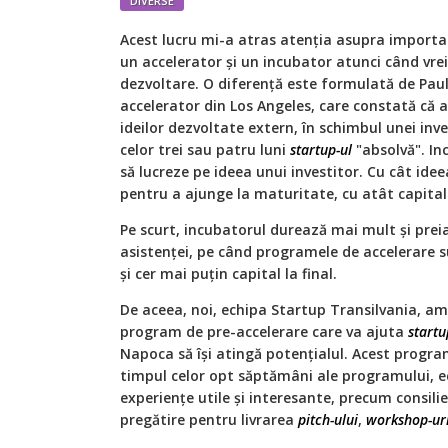
DIVERSE
Acest lucru mi-a atras atenția asupra importan
un accelerator și un incubator atunci când vrei
dezvoltare. O diferență este formulată de Paul
accelerator din Los Angeles, care constată că a
ideilor dezvoltate extern, în schimbul unei inves
celor trei sau patru luni
startup-ul
"absolvă". In
să lucreze pe ideea unui investitor. Cu cât ide
pentru a ajunge la maturitate, cu atât capitalu
Pe scurt, incubatorul durează mai mult și prei
asistenței, pe când programele de accelerare s
și cer mai puțin capital la final.
De aceea, noi, echipa Startup Transilvania, 
program de pre-accelerare care va ajuta
startu
Napoca să își atingă potențialul. Acest progra
timpul celor opt săptămâni ale programului, ec
experiențe utile și interesante, precum consili
pregătire pentru livrarea
pitch-ului
,
workshop-ur