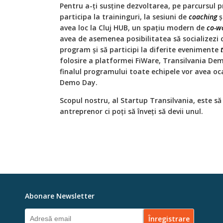
Pentru a-ți susține dezvoltarea, pe parcursul 
participa la traininguri, la sesiuni de
coaching
ș
avea loc la Cluj HUB, un spațiu modern de
co-w
avea de asemenea posibilitatea să socializezi cu
program și să participi la diferite evenimente
folosire a platformei FiWare, Transilvania Dem
finalul programului toate echipele vor avea oca
Demo Day.
Scopul nostru, al Startup Transilvania, este să
antreprenor ci poți să înveți să devii unul.
Abonare Newsletter