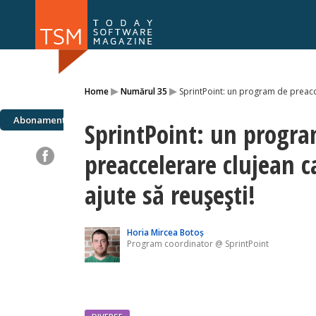
Numărul 169
Numărul 
▸
▸
Home
Numărul 35
SprintPoint: un program de preacce
NOU
Abonamente
SprintPoint: un progr
preaccelerare clujean c
ajute să reușești!
Horia Mircea Botoș
Program coordinator @ SprintPoint