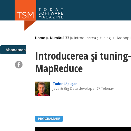
Numărul 169
Numărul 
▸
▸
Home
Numărul 33
Introducerea și tuning-ul Hadoo
NOU
Abonamente
Introducerea și tuning
MapReduce
Tudor Lăpușan
Java & Big Data developer @ Telenav
PROGRAMARE