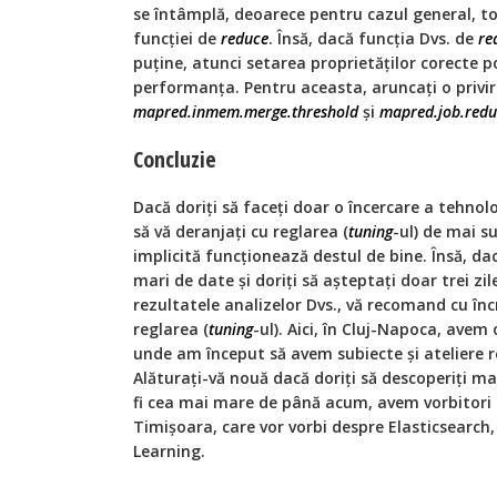
se întâmplă, deoarece pentru cazul general, 
funcției de
reduce
. Însă, dacă funcția Dvs. de
re
puține, atunci setarea proprietăților corecte 
performanța. Pentru aceasta, aruncați o privire
mapred.inmem.merge.threshold
și
mapred.job.reduc
Concluzie
Dacă doriți să faceți doar o încercare a tehn
să vă deranjați cu reglarea (
tuning
-ul) de mai s
implicită funcționează destul de bine. Însă, dac
mari de date și doriți să așteptați doar trei zile
rezultatele analizelor Dvs., vă recomand cu înc
reglarea (
tuning
-ul). Aici, în Cluj-Napoca, avem
unde am început să avem subiecte și ateliere 
Alăturați-vă nouă dacă doriți să descoperiți m
fi cea mai mare de până acum, avem vorbitori e
Timișoara, care vor vorbi despre Elasticsearch
Learning.