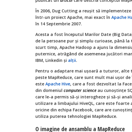
publicat un
articol
care descria conceptul Map
În 2006, Dug Cutting a reușit să implementeze a
într-un proiect Apache, mai exact în
Apache H
în 14 Septembrie 2007.
Acesta a fost începutul Marilor Date (Big Dat
de la persoane pur și simplu curioase, până la 
scurt timp, Apache Hadoop a ajuns la dimensi
puternice, atrăgând de asemenea jucători mar
IBM, Linkedin și
alții
.
Pentru o adaptare mai ușoară a tuturor, alte 
peste MapReduce, care sunt mult mai ușor de î
este
Apache Hive
, care a fost dezvoltat la Fac
din domeniul
computer science
au cunoștințe SQ
care le-a permis să-și interogheze și să-și anal
utilizare a limbajului HiveQL, care este foarte
oricine din echipa Facebook, care are cunoștin
utiliza puterea tehnologiei MapReduce.
O imagine de ansamblu a MapReduce