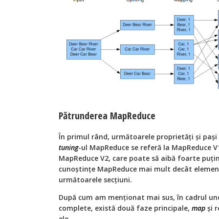
Pătrunderea MapReduce
În primul rând, următoarele proprietăți și pași 
tuning
-ul MapReduce se referă la MapReduce V1
MapReduce V2, care poate să aibă foarte puțin
cunoștințe MapReduce mai mult decât element
următoarele secțiuni.
După cum am menționat mai sus, în cadrul un
complete, există două faze principale,
map
și r
ele.