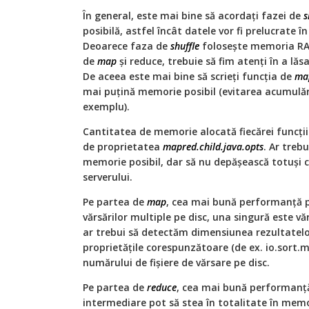
În general, este mai bine să acordați fazei de
s
posibilă, astfel încât datele vor fi prelucrate 
Deoarece faza de
shuffle
folosește memoria RA
de
map
și reduce, trebuie să fim atenți în a lă
De aceea este mai bine să scrieți funcția de
ma
mai puțină memorie posibil (evitarea acumulării
exemplu).
Cantitatea de memorie alocată fiecărei funcți
de proprietatea
mapred.child.java.opts
. Ar treb
memorie posibil, dar să nu depășească totuși
serverului.
Pe partea de
map
, cea mai bună performanță p
vărsărilor multiple pe disc, una singură este v
ar trebui să detectăm dimensiunea rezultatelo
proprietățile corespunzătoare (de ex. io.sort.
numărului de fișiere de vărsare pe disc.
Pe partea de
reduce
, cea mai bună performanță
intermediare pot să stea în totalitate în memo