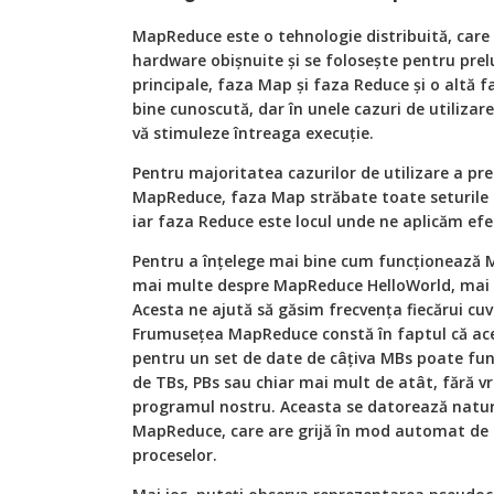
MapReduce este o tehnologie distribuită, car
hardware obișnuite și se folosește pentru prel
principale, faza Map și faza Reduce și o altă f
bine cunoscută, dar în unele cazuri de utilizar
vă stimuleze întreaga execuție.
Pentru majoritatea cazurilor de utilizare a pre
MapReduce, faza Map străbate toate seturile de
iar faza Reduce este locul unde ne aplicăm efec
Pentru a înțelege mai bine cum funcționează 
mai multe despre MapReduce HelloWorld, mai 
Acesta ne ajută să găsim frecvența fiecărui cu
Frumusețea MapReduce constă în faptul că ace
pentru un set de date de câțiva MBs poate fun
de TBs, PBs sau chiar mai mult de atât, fără v
programul nostru. Aceasta se datorează naturii
MapReduce, care are grijă în mod automat de d
proceselor.