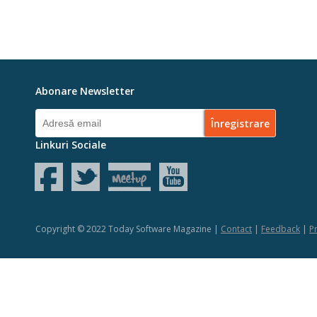
Abonare Newsletter
Linkuri Sociale
Copyright © 2022 Today Software Magazine |
Contact
|
Feedback
|
Pr