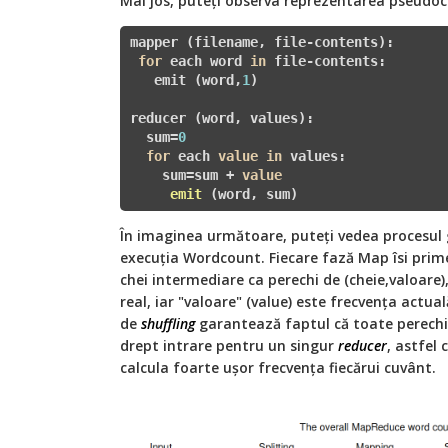
Mai jos, puteți observa reprezentarea pseudo
mapper (filename, file-contents):

for
 each word 
in
 file-contents:

   emit (word,
1
)

reducer (word, values):

  sum=
0
for
 each 
value
in
 values:

    sum=sum + 
value
emit
(word, sum)
În imaginea următoare, puteți vedea procesul
execuția Wordcount. Fiecare fază Map îsi prime
chei intermediare ca perechi de (cheie,valoare)
real, iar "valoare" (value) este frecvența actua
de
shuffling
garantează faptul că toate perechil
drept intrare pentru un singur
reducer
, astfel 
calcula foarte ușor frecvența fiecărui cuvânt.