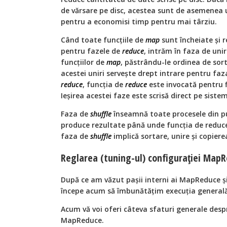
de vărsare pe disc, acestea sunt de asemenea un
pentru a economisi timp pentru mai târziu.
Când toate funcțiile de
map
sunt încheiate și r
pentru fazele de
reduce
, intrăm în faza de unir
funcțiilor de
map
, păstrându-le ordinea de sor
acestei uniri servește drept intrare pentru fa
reduce
, funcția de
reduce
este invocată pentru f
Ieșirea acestei faze este scrisă direct pe sistem
Faza de
shuffle
înseamnă toate procesele din pu
produce rezultate până unde funcția de reduce
faza de
shuffle
implică sortare, unire și copiere
Reglarea (tuning-ul) configurației Map
După ce am văzut pașii interni ai MapReduce ș
începe acum să îmbunătățim execuția general
Acum vă voi oferi câteva sfaturi generale desp
MapReduce.