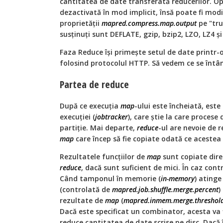
cantitatea de date transferată reducerilor. 
dezactivată în mod implicit, însă poate fi modi
proprietății
mapred.compress.map.output
pe "tru
susținuți sunt DEFLATE, gzip, bzip2, LZO, LZ4 ș
Faza Reduce își primește setul de date printr
folosind protocolul HTTP. Să vedem ce se întâ
Partea de reduce
După ce execuția
map
-ului este încheiată, est
execuției (
jobtracker
), care știe la care procese
partiție. Mai departe,
reduce
-ul are nevoie de 
map
care încep să fie copiate odată ce acestea 
Rezultatele funcțiilor de
map
sunt copiate dire
reduce
, dacă sunt suficient de mici. În caz cont
Când tamponul în memorie (
in-memory
) ating
(controlată de
mapred.job.shuffle.merge.percent
)
rezultate de
map
(
mapred.inmem.merge.threshol
Dacă este specificat un combinator, acesta va f
reduce cantitatea de date scrise pe disc. Dacă 