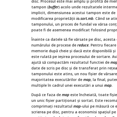
disc. Procesul este mai amplu și profită de m
tampon (
buffer
) acolo unde rezultatele interm
implicit, dimensiunea acestui tampon este de 1
modificarea proprietății
io.sort.mb
. Când se at
tamponului, un proces de fundal va vărsa conț
poate fi de asemenea modificat folosind prop
Înainte ca datele să fie vărsate pe disc, acest
numărului de procese de
reduce
. Pentru fiecare
memorie după cheie și dacă este disponibilă și
este rulată pe ieșirea procesului de sortare. A
ajută să compactăm rezultatul functiei de
ma
date de scris pe disc și de transferat prin rețe
tamponului este atins, un nou fișier de vărsare 
majoritatea executărilor de
map
, la final, put
multiple în cadrul unei executări a unui
map
.
După ce faza de
map
este încheiată, toate fișie
un unic fișier partiționat și sortat. Este rec
comprimați rezultatul
map
-ului pe măsură ce e
scrierea pe disc, pentru a economisi spațiul pe 