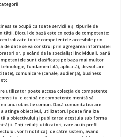
categorii.
ss se ocupă cu toate serviciile şi tipurile de
ităţii. Blocul de bază este colecţia de competente:
 centralizate toate competentele accesibile prin
a de date se va construi prin agregarea informaţiei
oratorilor, plecând de la specialişti individuali, pană
Competentele sunt clasificate pe baza mai multor
, tehnologie, fundamentală, aplicată), dezvoltare
itate), comunicare (canale, audienţă), business
 etc.
care utilizator poate accesa colecţia de competenţe
 constitui o echipă de competenţe menită să
irea unui obiectiv comun. Dacă comunitatea are
a atinge obiectivul, utilizatorul poate finaliza
ată a obiectivului şi publicarea acestuia sub forma
ăţii. Toţi ceilalţi utilizatori, care au în profil
tului, vor fi notificaţi de către sistem, având