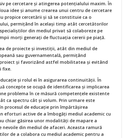
iv pe cercetare şi atingerea potenţialului maxim. În
doua idee şi anume crearea unui centru de cercetare
 propice cercetării şi să se constituie ca o
tului, permiţând în acelaşi timp atât cercetătorilor
specialiştilor din mediul privat să colaboreze pe
mpii morţi generaţi de fluctuaţia cererii pe piaţă.
a de proiecte şi investiţii, atât din mediul de
europeană sau guvernamentală, permiţând
roiect şi favorizând astfel mobilitatea şi evitând
i fixe.
ucaţie şi rolul ei în asigurarea continuităţii. În
ouă concepte se ocupă de identificarea şi implicarea
e pune problema în ce măsură competenţele existente
ât ca spectru cât şi volum. Prin urmare este
în procesul de educaţie prin împărtăşirea
in eforturi active de a îmbogăţi mediul academic cu
sau chiar găsirea unor modalităţi de mapare a
 nevoile din mediul de afaceri. Aceasta ramură
iştilor de a colabora cu mediul academic pentru a