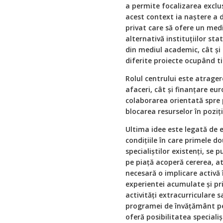
a permite focalizarea exclus
acest context ia naştere a 
privat care să ofere un mediu
alternativă instituţiilor sta
din mediul academic, cât şi 
diferite proiecte ocupând ti
Rolul centrului este atragere
afaceri, cât şi finanţare 
colaborarea orientată spre p
blocarea resurselor în poziţi
Ultima idee este legată de ed
condiţiile în care primele d
specialiştilor existenţi, s
pe piaţă acoperă cererea, at
necesară o implicare activă 
experientei acumulate şi pr
activităţi extracurriculare 
programei de învăţământ pe
oferă posibilitatea special