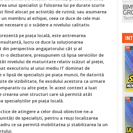
ea unui specialist şi folosirea lui pe durate scurte
t fiind alocat pe activităţi de rutină; sau asumarea
re un membru al echipei, ceea ce duce de cele mai
i necesare şi o scădere a nivelului calitativ.
 prezentă pe piaţa locală, este antrenarea
INT
 consultantă, lucru ce duce la soluţionarea
t din perspectiva angajatorului cât şi al
într-o dezbatere, presupunem că lipsa serviciilor de
t nivelului de maturitate relativ scăzut al pieţei,
nat executoriu al unui mediu IT dominat de
o lipsă de specialişti pe piaţa muncii, fie datorită
lipsite de vizibilitate, fie exodului acestora ca urmare
comparativ cu alte pieţe. În acest context a luat
 crearea unei structuri care să permită atât
a specialiştilor pe piaţa locală.
ractice de atingere a celor două obiective ne-a
nităţi de specialişti, pentru a reuşi localizarea
cadru ce sa permită mobilitatea şi stabilizarea la un
ntului.