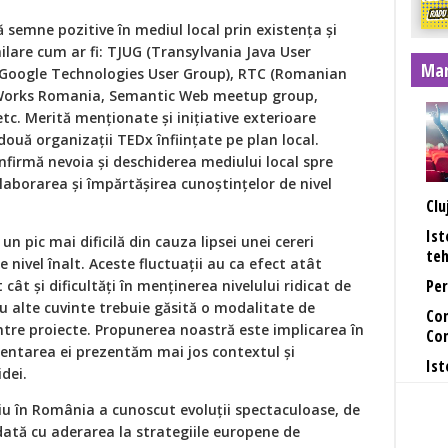
tă semne pozitive în mediul local prin existenţa şi
imilare cum ar fi: TJUG (Transylvania Java User
Mar
(Google Technologies User Group), RTC (Romanian
Works Romania, Semantic Web meetup group,
. Merită menţionate şi iniţiative exterioare
 două organizaţii TEDx înfiinţate pe plan local.
nfirmă nevoia şi deschiderea mediului local spre
laborarea şi împărtăşirea cunoştinţelor de nivel
Clu
Ist
n pic mai dificilă din cauza lipsei unei cereri
teh
ivel înalt. Aceste fluctuaţii au ca efect atât
Per
ât şi dificultăţi în menţinerea nivelului ridicat de
 Cu alte cuvinte trebuie găsită o modalitate de
Con
ntre proiecte. Propunerea noastră este implicarea în
Co
entarea ei prezentăm mai jos contextul şi
Ist
idei.
iu în România a cunoscut evoluţii spectaculoase, de
 dată cu aderarea la strategiile europene de