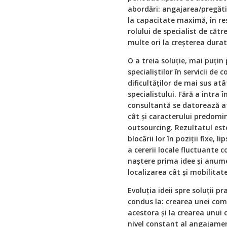
abordări: angajarea/pregătir
la capacitate maximă, în res
rolului de specialist de căt
multe ori la creşterea durate
O a treia soluţie, mai puţin
specialiştilor în servicii de
dificultăţilor de mai sus atâ
specialistului. Fără a intra 
consultantă se datorează atâ
cât şi caracterului predomi
outsourcing. Rezultatul este 
blocării lor în poziţii fixe, 
a cererii locale fluctuante 
naştere prima idee şi anume
localizarea cât şi mobilitate
Evoluţia ideii spre soluţii p
condus la: crearea unei comu
acestora şi la crearea unui 
nivel constant al angajame