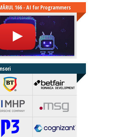
ĂRUL 166 - AI for Programmers
nsori