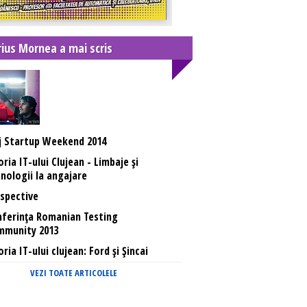
ius Mornea a mai scris
j Startup Weekend 2014
oria IT-ului Clujean - Limbaje și
nologii la angajare
spective
ferința Romanian Testing
mmunity 2013
oria IT-ului clujean: Ford și Șincai
VEZI TOATE ARTICOLELE