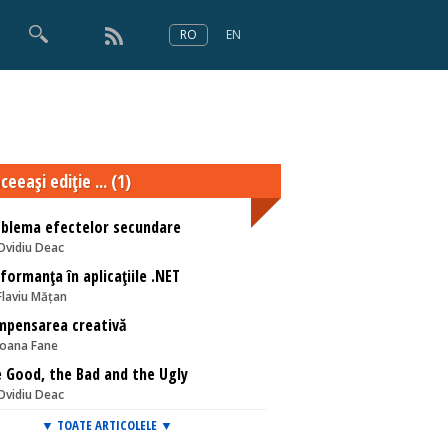
RO
EN
×
Numărul 166
ceeaşi ediţie ... (1)
blema efectelor secundare
Ovidiu Deac
formanţa în aplicaţiile .NET
Flaviu Mățan
mpensarea creativă
Ioana Fane
 Good, the Bad and the Ugly
Ovidiu Deac
▼ TOATE ARTICOLELE ▼