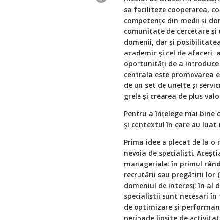
sa faciliteze cooperarea, co
competenţe din medii şi dome
comunitate de cercetare şi u
domenii, dar şi posibilitat
academic şi cel de afaceri, 
oportunităţi de a introduce i
centrala este promovarea efo
de un set de unelte şi servi
grele şi crearea de plus val
Pentru a înţelege mai bine c
şi contextul în care au luat
Prima idee a plecat de la o 
nevoia de specialişti. Aceştia
manageriale: în primul rând 
recrutării sau pregătirii lor
domeniul de interes); în al d
specialiştii sunt necesari în
de optimizare şi performan
perioade lipsite de activita