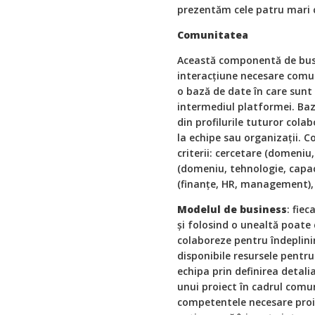
prezentăm cele patru mari 
Comunitatea
Această componentă de busine
interacţiune necesare comun
o bază de date în care sunt
intermediul platformei. Baz
din profilurile tuturor colab
la echipe sau organizaţii. 
criterii: cercetare (domeniu
(domeniu, tehnologie, capac
(finanţe, HR, management),
Modelul de business
: fie
şi folosind o unealtă poate
colaboreze pentru îndeplin
disponibile resursele pentru 
echipa prin definirea detali
unui proiect în cadrul comunit
competentele necesare proiec