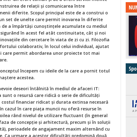
nstruirea de relaţii şi comunicarea între
NUM
nii diferite. Scopul principal este de a construi o
n set de unelte care permit inovarea în diferite
ea de a împărtăşi cunoştinţele acumulate cu mediul
asigurând în acest fel atât continuitate, cât şi noi
novaţiile din cercetare în viata de zi cu zi. Filozofia
rtului colaborativ, în locul celui individual, ajutat
cii care permit abordarea unor proiecte tot mai
oare.
Spo
onceptul începem cu ideile de la care a pornit totul
 naştere acestea.
nevoie deseori întâlnită în mediul de afaceri IT:
 sunt o resursă care ridică o serie de dificultăţi
costul financiar ridicat şi durata extinsa necesară
 (în cazul în care piaţa muncii nu oferă resurse în
oilea rând nivelul de utilizare fluctuant (în general
 faza de concepţie şi arhitectură, precum şi în soluţii
tă), perioadele de angajament maxim alternând cu
te. Ca urmare a acestor dificultăţi predomină două