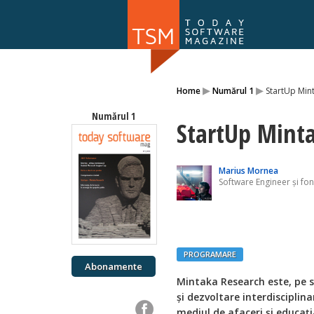
Numărul 169
▸
▸
Home
Numărul 1
StartUp Min
NOU
Numărul 1
StartUp Mint
Marius Mornea
Software Engineer și fo
PROGRAMARE
Abonamente
Mintaka Research este, pe s
şi dezvoltare interdisciplin
mediul de afaceri şi educaţi