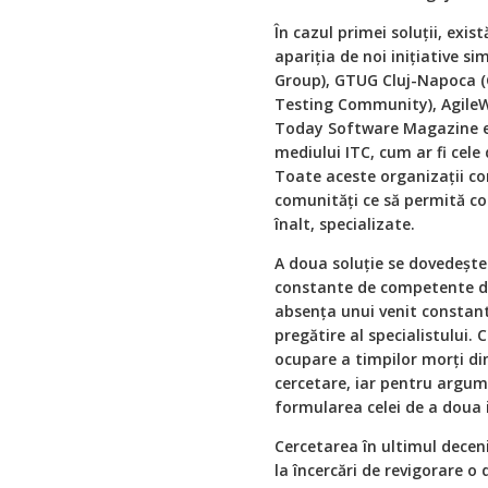
În cazul primei soluţii, exis
apariţia de noi iniţiative s
Group), GTUG Cluj-Napoca 
Testing Community), Agile
Today Software Magazine etc
mediului ITC, cum ar fi cele
Toate aceste organizaţii co
comunităţi ce să permită co
înalt, specializate.
A doua soluţie se dovedeşte u
constante de competente de n
absenţa unui venit constant c
pregătire al specialistului.
ocupare a timpilor morţi di
cercetare, iar pentru argum
formularea celei de a doua 
Cercetarea în ultimul decen
la încercări de revigorare o