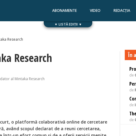
ABONAMENTE
VIDEO
REDACȚIA
▼ LISTĂ EDIȚII ▼
Numărul 168
Numărul 167
taka Research
aka Research
În a
Pro
de
ndator al Mintaka Research
Per
de
Co
de
The
de
curt, o platformă colaborativă online de cercetare
ară, având scopul declarat de a reuni cercetarea,
a într-un efort comun şi de a oferii servicii menite