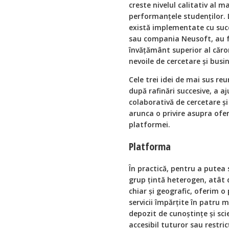
creste nivelul calitativ al ma
performanţele studenţilor. L
există implementate cu suc
sau compania Neusoft, au fă
învăţământ superior al căror
nevoile de cercetare şi busi
Cele trei idei de mai sus reu
după rafinări succesive, a 
colaborativă de cercetare şi
arunca o privire asupra ofert
platformei.
Platforma
În practică, pentru a putea
grup ţintă heterogen, atât 
chiar şi geografic, oferim o
servicii împărţite în patru 
depozit de cunoştinţe şi sci
accesibil tuturor sau restri