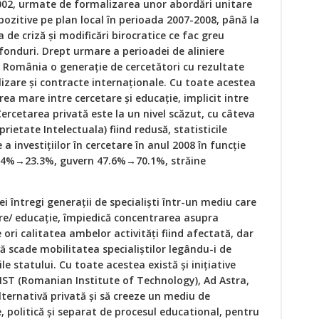
002, urmate de formalizarea unor abordări unitare
pozitive pe plan local în perioada 2007-2008, până la
 de criză şi modificări birocratice ce fac greu
fonduri. Drept urmare a perioadei de aliniere
 România o generaţie de cercetători cu rezultate
ializare şi contracte internaţionale. Cu toate acestea
a mare intre cercetare şi educaţie, implicit intre
Cercetarea privată este la un nivel scăzut, cu câteva
prietate Intelectuala) fiind redusă, statisticile
a investiţiilor în cercetare în anul 2008 în funcţie
5.4%→23.3%, guvern 47.6%→70.1%, străine
i întregi generaţii de specialişti într-un mediu care
are/ educaţie, împiedică concentrarea asupra
 ori calitatea ambelor activităţi fiind afectată, dar
ivă scade mobilitatea specialiştilor legându-i de
le statului. Cu toate acestea există şi iniţiative
IST (Romanian Institute of Technology), Ad Astra,
alternativă privată şi să creeze un mediu de
e, politică şi separat de procesul educational, pentru