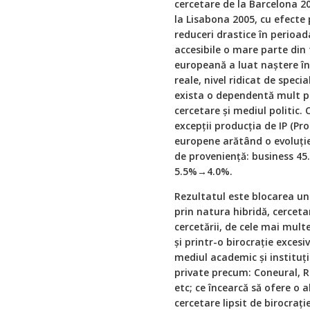
cercetare de la Barcelona 2
la Lisabona 2005, cu efecte 
reduceri drastice în perioada
accesibile o mare parte din 
europeană a luat naştere în
reale, nivel ridicat de spec
exista o dependentă mult pre
cercetare şi mediul politic. 
excepţii producţia de IP (Pro
europene arătând o evoluţie 
de provenienţă: business 4
5.5%→4.0%.
Rezultatul este blocarea une
prin natura hibridă, cercet
cercetării, de cele mai multe
şi printr-o birocraţie exces
mediul academic şi instituţii
private precum: Coneural, R
etc; ce încearcă să ofere o 
cercetare lipsit de birocraţi