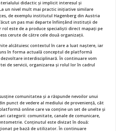
terialului didactic şi implicit interesul şi
a un nivel mult mai practic iniţiative similare
ces, de exemplu institutul Hagenberg din Austria
cut un pas mai departe înfiinţând instituţii de
 rol este de a produce specialişti direct mapaţi pe
ness cerute de către cele două organizaţii.
nite alcătuiesc contextul în care a luat naştere, iar
ajuns în forma actuală conceptul de platformă
 dezvoltare interdisciplinară. În continuare vom
ei de servicii, organizarea şi rolul lor în cadrul
 susţine comunitatea şi a răspunde nevoilor unui
din punct de vedere al mediului de provenienţă, cât
 platformă online care va conţine un set de unelte şi
mari categorii: comunitate, canale de comunicare,
entometrie. Conţinutul este divizat în două:
cţionat pe bază de utilizator. În continuare