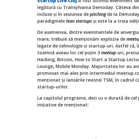
Startup Live Cluj
a fost ultimul eveniment di
legătură cu Transylvania Demoday. Câteva dint
incluse și în sesiunea de
pitching
de la Demoday.
paradigmele
lean
startups
și este la a treia ediți
De asemenea, dintre evenimentele de anvergur
mare, trebuie să menționăm explozia de
meetu
legate de tehnologie și startup-uri. Astfel că,
toamnă aveau loc cel puțin 3
meetup
-uri, prec
Hacking, Bitcoin, How to Start a Startup Lectu
Lounge, Mobile Monday. Majoritatea lor au avu
promovat mai ales prin intermediul meetup.co
menționat și lansările revistei TSM, în cadrul 
startup-urilor.
La capitolul programe, deci cu o durată de cel 
inițiative de menționat: