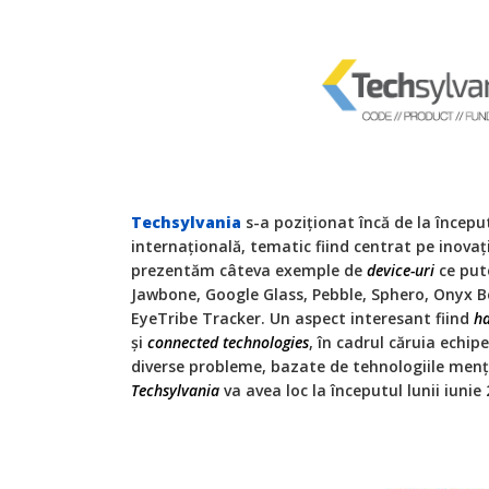
Techsylvania
s-a poziționat încă de la încep
internațională, tematic fiind centrat pe inovaț
prezentăm câteva exemple de
device-uri
ce put
Jawbone, Google Glass, Pebble, Sphero, Onyx B
EyeTribe Tracker. Un aspect interesant fiind
h
și
connected
technologies
, în cadrul căruia echip
diverse probleme, bazate de tehnologiile menț
Techsylvania
va avea loc la începutul lunii iunie 