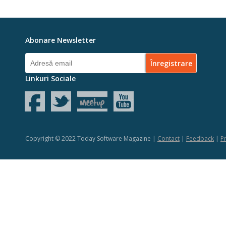
Abonare Newsletter
Linkuri Sociale
Copyright © 2022 Today Software Magazine |
Contact
|
Feedback
|
Pr