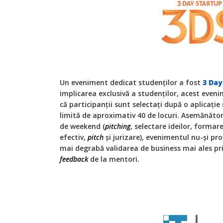
Un eveniment dedicat studenților a fost
3 Day
implicarea exclusivă a studenților, acest even
că participanții sunt selectați după o aplicație 
limită de aproximativ 40 de locuri. Asemănător
de weekend (
pitching
, selectare ideilor, formare
efectiv,
pitch
și jurizare), evenimentul nu-și pr
mai degrabă validarea de business mai ales prin i
feedback
de la mentori.