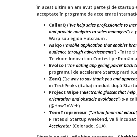
În acest ultim an am avut parte și de startup-
acceptate în programe de accelerare internați
CallerQ
(
“we help sales professionals to incr
and provide analytics to sales managers”
) a
Warp sub egida Hub:raum .
Asiqo
(
“mobile application that enables bran
audience through advertisements”
) - între 
Telekom Innovation Contest pe România
Evolso
(
“The dating app giving power back to
programul de accelerare StartupYard (Ce
ZenQ
(
“ze way to say thank you and appreac
în TechPeaks (Italia) imediat după Star
Project Wipe
(
“electronic glasses that help 
orientation and obstacle avoidance”
) s-a ca
(@HowToWeb).
TeenTrepreneur
(
“virtual financial educa
Pirates și Startup Weekend, va fi incubat
Accelerator
(Colorado, SUA).
Dincolo de exit-urile bine cunoscute -
Skobble