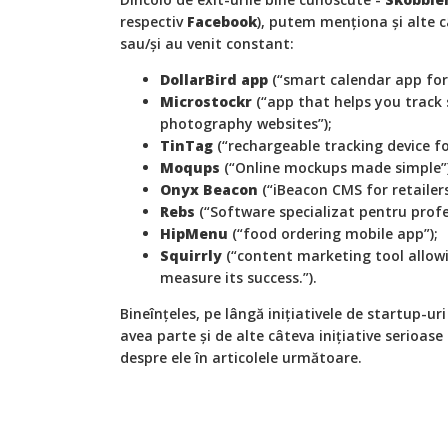
respectiv
Facebook
), putem menționa și alte c
sau/și au venit constant:
DollarBird app
(“smart calendar app for
Microstockr
(“app that helps you track
photography websites”);
TinTag
(“rechargeable tracking device for
Moqups
(“Online mockups made simple”)
Onyx Beacon
(“iBeacon CMS for retailers
Rebs
(“Software specializat pentru profes
HipMenu
(“food ordering mobile app”);
Squirrly
(“content marketing tool allow
measure its success.”).
Bineînțeles, pe lângă inițiativele de startup-u
avea parte și de alte câteva inițiative serioase
despre ele în articolele următoare.