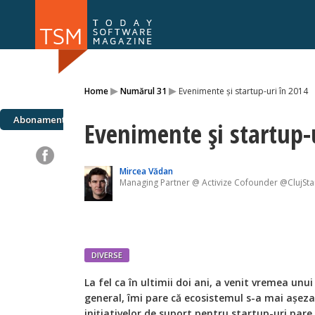
Numărul 169
Numărul 
▸
▸
Home
Numărul 31
Evenimente și startup-uri în 2014
NOU
Abonamente
Evenimente și startup-
Mircea Vădan
Managing Partner @ Activize Cofounder @ClujSta
DIVERSE
La fel ca în ultimii doi ani, a venit vremea unu
general, îmi pare că ecosistemul s-a mai așeza
inițiativelor de suport pentru startup-uri pare 