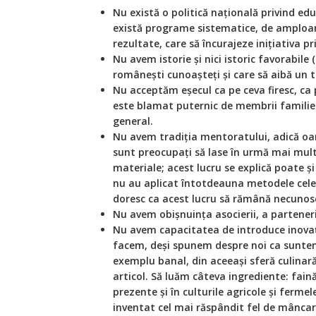
Nu există o politică națională privind ed
există programe sistematice, de amploar
rezultate, care să încurajeze inițiativa pr
Nu avem istorie și nici istoric favorabile
românești cunoașteți și care să aibă un t
Nu acceptăm eșecul ca pe ceva firesc, ca 
este blamat puternic de membrii familiei,
general.
Nu avem tradiția mentoratului, adică oam
sunt preocupați să lase în urmă mai mul
materiale; acest lucru se explică poate și
nu au aplicat întotdeauna metodele cele 
doresc ca acest lucru să rămână necunos
Nu avem obișnuința asocierii, a parteneri
Nu avem capacitatea de introduce inovați
facem, deși spunem despre noi ca suntem 
exemplu banal, din aceeași sferă culinar
articol. Să luăm câteva ingrediente: faină
prezente și în culturile agricole și fermel
inventat cel mai răspândit fel de mâncar