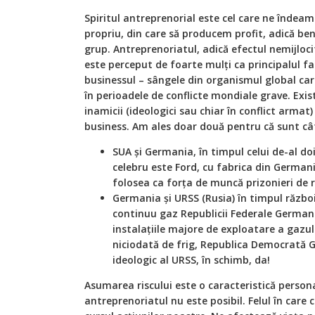
Spiritul antreprenorial este cel care ne îndea
propriu, din care să producem profit, adică bene
grup. Antreprenoriatul, adică efectul nemijlocit
este perceput de foarte mulți ca principalul fac
businessul – sângele din organismul global care
în perioadele de conflicte mondiale grave. Exis
inamicii (ideologici sau chiar în conflict armat)
business. Am ales doar două pentru că sunt cât
SUA și Germania, în timpul celui de-al d
celebru este Ford, cu fabrica din German
folosea ca forța de muncă prizonieri de r
Germania și URSS (Rusia) în timpul război
continuu gaz Republicii Federale Germania
instalațiile majore de exploatare a gazulu
niciodată de frig, Republica Democrată G
ideologic al URSS, în schimb, da!
Asumarea riscului este o caracteristică persona
antreprenoriatul nu este posibil. Felul în care