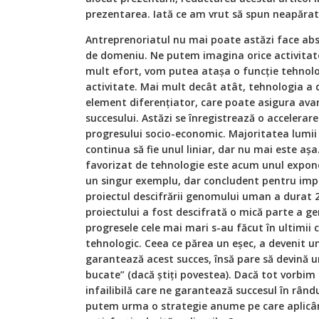
prezentarea. Iată ce am vrut să spun neapărat
Antreprenoriatul nu mai poate astăzi face abst
de domeniu. Ne putem imagina orice activitate
mult efort, vom putea atașa o funcție tehnolo
activitate. Mai mult decât atât, tehnologia a 
element diferențiator, care poate asigura ava
succesului. Astăzi se înregistrează o accelerar
progresului socio-economic. Majoritatea lumii î
continua să fie unul liniar, dar nu mai este așa
favorizat de tehnologie este acum unul expone
un singur exemplu, dar concludent pentru imp
proiectul descifrării genomului uman a durat 20
proiectului a fost descifrată o mică parte a g
progresele cele mai mari s-au făcut în ultimii 
tehnologic. Ceea ce părea un eșec, a devenit u
garantează acest succes, însă pare să devină u
bucate” (dacă știți povestea). Dacă tot vorbim 
infailibilă care ne garantează succesul în rând
putem urma o strategie anume pe care aplicâ