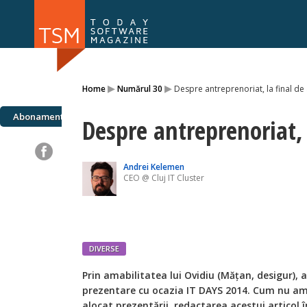
Numărul 169
Numărul 
▸
▸
Home
Numărul 30
Despre antreprenoriat, la final de
NOU
Abonamente
Despre antreprenoriat, 
Andrei Kelemen
CEO @ Cluj IT Cluster
DIVERSE
Prin amabilitatea lui Ovidiu (Mățan, desigur), a
prezentare cu ocazia IT DAYS 2014. Cum nu am 
alocat prezentării, redactarea acestui articol