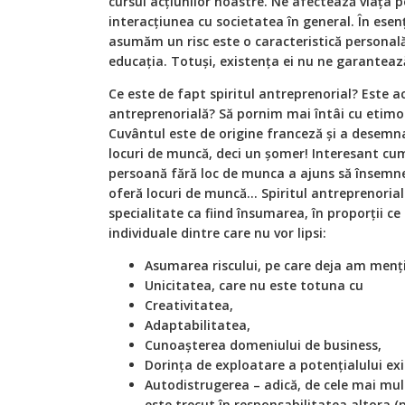
cursul acțiunilor noastre. Ne afectează viața p
interacțiunea cu societatea în general. În esen
asumăm un risc este o caracteristică personală,
educația. Totuși, existența ei nu ne garantează
Ce este de fapt spiritul antreprenorial? Este ac
antreprenorială? Să pornim mai întâi cu etimo
Cuvântul este de origine franceză și a desemn
locuri de muncă, deci un șomer! Interesant cum
persoană fără loc de munca a ajuns să însemne,
oferă locuri de muncă… Spiritul antreprenorial 
specialitate ca fiind însumarea, în proporții ce 
individuale dintre care nu vor lipsi:
Asumarea riscului, pe care deja am menț
Unicitatea, care nu este totuna cu
Creativitatea,
Adaptabilitatea,
Cunoașterea domeniului de business,
Dorința de exploatare a potențialului exi
Autodistrugerea – adică, de cele mai mult
este trecut în responsabilitatea altora 