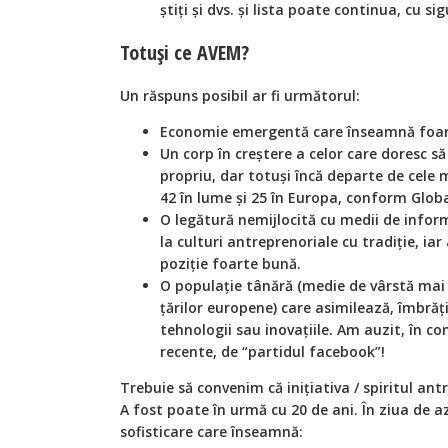
știți și dvs. și lista poate continua, cu si
Totuși ce AVEM?
Un răspuns posibil ar fi următorul:
Economie emergentă care înseamnă foart
Un corp în creștere a celor care doresc s
propriu, dar totuși încă departe de cele
42 în lume și 25 în Europa, conform Glob
O legătură nemijlocită cu medii de infor
la culturi antreprenoriale cu tradiție, iar 
poziție foarte bună.
O populație tânără (medie de vârstă mai
țărilor europene) care asimilează, îmbrăț
tehnologii sau inovațiile. Am auzit, în co
recente, de “partidul facebook”!
Trebuie să convenim că inițiativa / spiritul ant
A fost poate în urmă cu 20 de ani. În ziua de a
sofisticare care înseamnă: