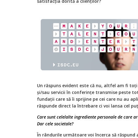
satisfacția dorită a clienților?
Un răspuns evident este că nu, altfel am fi toț
și/sau servicii în conferințe transmise peste t
fundații care să îi sprijine pe cei care nu au apl
răspunde direct la întrebare ci voi lansa cel puț
Care sunt celelalte ingrediente personale de care a
Dar cele societale?
În rândurile următoare voi încerca să răspund a