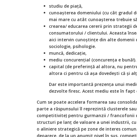
studiu de piață,
cunoașterea domeniului (cu cât gradul de
mai mare cu atât cunoașterea trebuie să
crearea/ educarea cererii prin strategii d
consumatorului / clientului. Aceasta în
aici intervin cunoștințe din alte domenii 
sociologie, psihologie.
muncă, dedicație,
mediu concurențial (concurența e bună!).
capital (de preferință al altora, nu pentru
altora ci pentru că așa dovedești că și alț
Dar este importantă prezența unui mediu
dezvolte firesc. Acest mediu este în fapt
Cum se poate accelera formarea sau consolidar
parte a răspunsului îl reprezintă clusterele sau
competitivite) pentru gurmanzii / francofonii d
structuri pe lanț de valoare a unei industrii, c
o aliniere strategică pe zone de interes comun.
deoarece, de la un anumit nivel în sus, compet