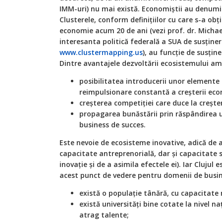
IMM-uri) nu mai există. Economiștii au denumi
Clusterele, conform definițiilor cu care s-a ob
economie acum 20 de ani (vezi prof. dr. Michae
interesanta politică federală a SUA de susținere
www.clustermapping.us
), au funcție de susțin
Dintre avantajele dezvoltării ecosistemului am
posibilitatea introducerii unor elemente 
reimpulsionare constantă a creșterii ec
creșterea competiției care duce la creșter
propagarea bunăstării prin răspândirea 
business de succes.
Este nevoie de ecosisteme inovative, adică de a
capacitate antreprenorială, dar și capacitate 
inovație și de a asimila efectele ei). Iar Clujul
acest punct de vedere pentru domenii de busi
există o populație tânără, cu capacitate
există universități bine cotate la nivel na
atrag talente;