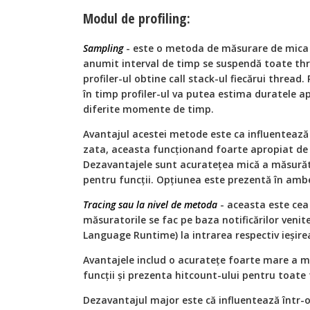
Modul de profiling:
Sampling
- este o metoda de măsurare de mica 
anumit interval de timp se suspendă toate thre
profiler-ul obtine call stack-ul fiecărui thread.
în timp profiler-ul va putea estima duratele ap
diferite momente de timp.
Avantajul acestei metode este ca influentează 
zata, aceasta funcţionand foarte apropiat de
Dezavantajele sunt acurateţea mică a măsurător
pentru funcţii. Opțiunea este prezentă în ambel
Tracing sau la nivel de metoda
- aceasta este cea
măsuratorile se fac pe baza notificărilor ven
Language Runtime) la intrarea respectiv ieșirea
Avantajele includ o acurateţe foarte mare a mă
funcţii şi prezenta hitcount-ului pentru toate f
Dezavantajul major este că influentează într