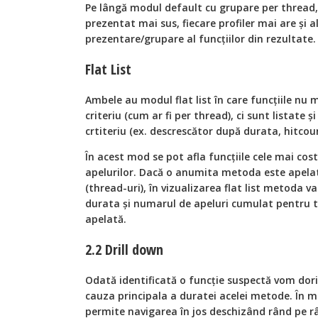
Pe lângă modul default cu grupare per thread
prezentat mai sus, fiecare profiler mai are şi 
prezentare/grupare al funcţiilor din rezultate.
Flat List
Ambele au modul flat list în care funcţiile nu
criteriu (cum ar fi per thread), ci sunt listate
crtiteriu (ex. descrescător după durata, hitcou
În acest mod se pot afla funcţiile cele mai cost
apelurilor. Dacă o anumita metoda este apelat
(thread-uri), în vizualizarea flat list metoda v
durata şi numarul de apeluri cumulat pentru t
apelată.
2.2 Drill down
Odată identificată o funcţie suspectă vom do
cauza principala a duratei acelei metode. În 
permite navigarea în jos deschizând rând pe râ