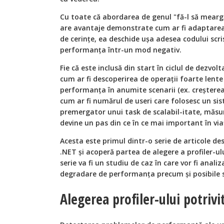
Cu toate că abordarea de genul "fă-l să mearg
are avantaje demonstrate cum ar fi adaptarea 
de cerinţe, ea deschide uşa adesea codului scri
performanţa într-un mod negativ.
Fie că este inclusă din start în ciclul de dezvol
cum ar fi descoperirea de operaţii foarte lent
performanţa în anumite scenarii (ex. creştere
cum ar fi numărul de useri care folosesc un sis
premergator unui task de scalabil-itate, măsu
devine un pas din ce în ce mai important în viaţ
Acesta este primul dintr-o serie de articole de
.NET şi acoperă partea de alegere a profiler-ului
serie va fi un studiu de caz în care vor fi ana
degradare de performanţa precum şi posibile s
Alegerea profiler-ului potrivi