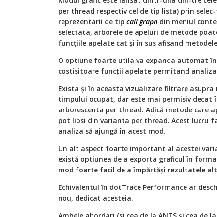
Modul grafic este lansat dintr-una din-tre cele
per thread respectiv cel de tip lista) prin sele
reprezentarii de tip
call graph
din meniul contex
selectata, arborele de apeluri de metode poate
funcţiile apelate cat şi în sus afisand metodel
O optiune foarte utila va expanda automat în 
costisitoare funcţii apelate permitand analiza 
Exista şi în aceasta vizualizare filtrare asupr
timpului ocupat, dar este mai permisiv decat î
arborescenta per thread. Adică metode care apa
pot lipsi din varianta per thread. Acest lucru f
analiza să ajungă în acest mod.
Un alt aspect foarte important al acestei vari
există optiunea de a exporta graficul în form
mod foarte facil de a împărtăși rezultatele al
Echivalentul în dotTrace Performance ar desc
nou, dedicat acesteia.
Ambele abordari (si cea de la ANTS şi cea de la