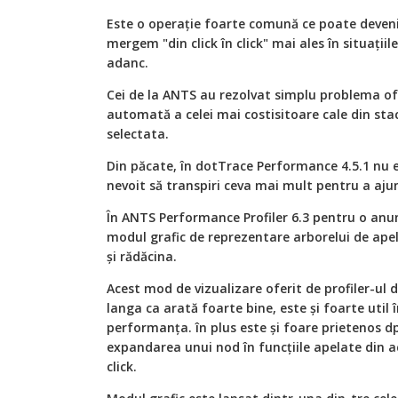
Este o operaţie foarte comună ce poate deveni
mergem "din click în click" mai ales în situațiil
adanc.
Cei de la ANTS au rezolvat simplu problema o
automată a celei mai costisitoare cale din sta
selectata.
Din păcate, în dotTrace Performance 4.5.1 nu e
nevoit să transpiri ceva mai mult pentru a ajun
În ANTS Performance Profiler 6.3 pentru o an
modul grafic de reprezentare arborelui de ape
şi rădăcina.
Acest mod de vizualizare oferit de profiler-ul 
langa ca arată foarte bine, este şi foarte util
performanţa. în plus este şi foare prietenos dp
expandarea unui nod în funcţiile apelate din 
click.