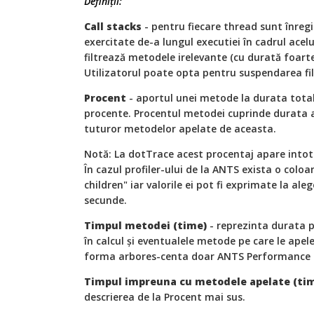
Definiții:
Call stacks
- pentru fiecare thread sunt înregi
exercitate de-a lungul executiei în cadrul acel
filtrează metodele irelevante (cu durată foarte
Utilizatorul poate opta pentru suspendarea filt
Procent
- aportul unei metode la durata total
procente. Procentul metodei cuprinde durata 
tuturor metodelor apelate de aceasta.
Notă: La dotTrace acest procentaj apare intot
În cazul profiler-ului de la ANTS exista o col
children" iar valorile ei pot fi exprimate la al
secunde.
Timpul metodei (time)
- reprezinta durata 
în calcul şi eventualele metode pe care le apel
forma arbores-centa doar ANTS Performance Pr
Timpul impreuna cu metodele apelate (tim
descrierea de la Procent mai sus.