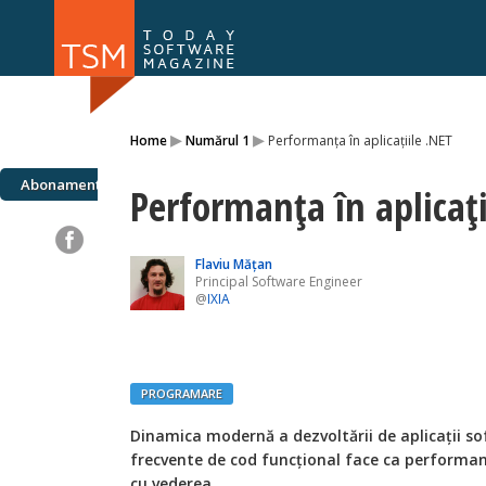
Numărul 169
Numărul 
▸
▸
Home
Numărul 1
Performanţa în aplicaţiile .NET
NOU
Abonamente
Performanţa în aplicaţi
Flaviu Mățan
Principal Software Engineer
@
IXIA
PROGRAMARE
Dinamica modernă a dezvoltării de aplicaţii sof
frecvente de cod funcţional face ca performan
cu vederea.