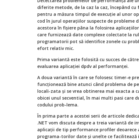
Detectarea problemelor de performanţă ale une
diferite metode, de la caz la caz, începând cu
pentru a măsura timpul de execuţie al unor op
cod în jurul operaţiilor suspecte de probleme 
acestora în fişiere pâna la folosirea aplicaţiilor
care furnizează date complexe colectate la rul
programatorii pot să identifice zonele cu pro
efort relativ mic.
Prima variantă este folosită cu succes de că
evaluarea aplicaţiei dpdv al performanţei.
A doua variantă în care se folosesc timer-e pr
funcţionează bine atunci când problema de per
locali-zata şi se vrea obtinerea mai exacta a c
obicei unul secvential, în mai multi pasi care du
codului prob-lema.
În prima parte a acestei serii de articole dedic
.NET vom discuta despre a treia variantă de inv
aplicaţii de tip performance profiler deoarece 
programa-torilor date şi unelte ce facilitează i