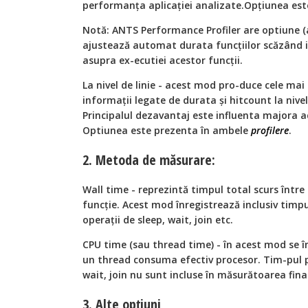
performanţa aplicaţiei analizate.Opțiunea es
Notă: ANTS Performance Profiler are optiune (a
ajustează automat durata funcţiilor scăzând in
asupra ex-ecutiei acestor funcţii.
La nivel de linie - acest mod pro-duce cele mai
informații legate de durata şi hitcount la nivel
Principalul dezavantaj este influenta majora ad
Optiunea este prezenta în ambele
profilere
.
2. Metoda de măsurare:
Wall time - reprezintă timpul total scurs între 
funcţie. Acest mod înregistrează inclusiv timpul
operaţii de sleep, wait, join etc.
CPU time (sau thread time) - în acest mod se î
un thread consuma efectiv procesor. Tim-pul pe
wait, join nu sunt incluse în măsurătoarea final
3. Alte opțiuni