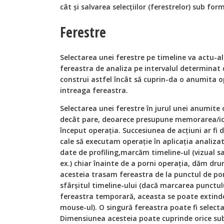
cât şi salvarea selecțiilor (ferestrelor) sub f
Ferestre
Selectarea unei ferestre pe timeline va actu-al
fereastra de analiza pe intervalul determinat d
construi astfel încât să cuprin-da o anumita o
intreaga fereastra.
Selectarea unei ferestre în jurul unei anumite 
decât pare, deoarece presupune memorarea/ide
început operaţia. Succesiunea de acțiuni ar f
cale să executam operaţie în aplicaţia analiza
date de profiling,marcăm timeline-ul (vizual 
ex.) chiar înainte de a porni operaţia, dăm drum
acesteia trasam fereastra de la punctul de por
sfârșitul timeline-ului (dacă marcarea punctul
fereastra temporară, aceasta se poate extinde
mouse-ul). O singură fereastra poate fi selec
Dimensiunea acesteia poate cuprinde orice sub