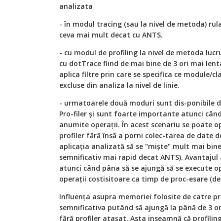
analizata
- în modul tracing (sau la nivel de metoda) ru
ceva mai mult decat cu ANTS.
- cu modul de profiling la nivel de metoda lucru
cu dotTrace fiind de mai bine de 3 ori mai lent
aplica filtre prin care se specifica ce module/cl
excluse din analiza la nivel de linie.
- urmatoarele două moduri sunt dis-ponibile 
Pro-filer şi sunt foarte importante atunci cân
anumite operaţii. În acest scenariu se poate op
profiler fără însă a porni colec-tarea de date d
aplicaţia analizată să se "miște" mult mai bine
semnificativ mai rapid decat ANTS). Avantajul 
atunci când pâna să se ajungă să se execute op
operaţii costisitoare ca timp de proc-esare (de
Influența asupra memoriei folosite de catre pr
semnificativa putând să ajungă la până de 3 o
fără profiler atașat. Asta inseamnă că profiling