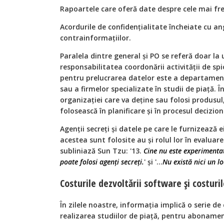
Rapoartele care oferă date despre cele mai fre
Acordurile de confidențialitate încheiate cu an
contrainformațiilor.
Paralela dintre general și PO se referă doar la u
responsabilitatea coordonării activității de sp
pentru prelucrarea datelor este a departament
sau a firmelor specializate în studii de piață. Î
organizației care va deține sau folosi produsul,
folosească în planificare și în procesul decizion
Agenții secreți și datele pe care le furnizează 
acestea sunt folosite au și rolul lor în evaluar
subliniază Sun Tzu: '13.
Cine nu este experimentat
poate folosi agenți secreți.
' și '...
Nu există nici un lo
Costurile dezvoltării software și costuri
În zilele noastre, informația implică o serie de 
realizarea studiilor de piață, pentru abonament