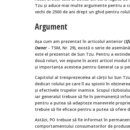
Tzu și aduce mai multe argumente pentru a co
vechi de 2500 de ani drept un ghid pentru rol
Argument
Așa cum am prezentat în articolul anterior (
Sf
Owner
- TSM, Nr. 29), există o serie de asemănă
este el prezentat de Sun Tzu. Pentru a extinde l
două roluri, voi expune în acest articol modul 
și importanța acesteia pentru General ca și pe
Capitolul al treisprezecelea al cărții lui Sun Tz
dedicat rolului pe care îl au spionii în obținer
și efectivele trupelor inamice. Scopul războiulu
iar generalul trebuie să fie în permanență in
pentru a putea să adapteze manevrele proprie
trebuie să fie eficace pentru a putea să ofere 
Astăzi, PO trebuie să fie informat în permanenț
comportamentului consumatorilor de produse d