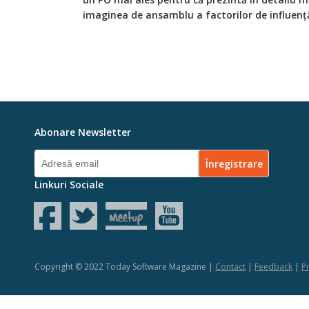
imaginea de ansamblu a factorilor de influență
Abonare Newsletter
Linkuri Sociale
Copyright © 2022 Today Software Magazine |
Contact
|
Feedback
|
Pr