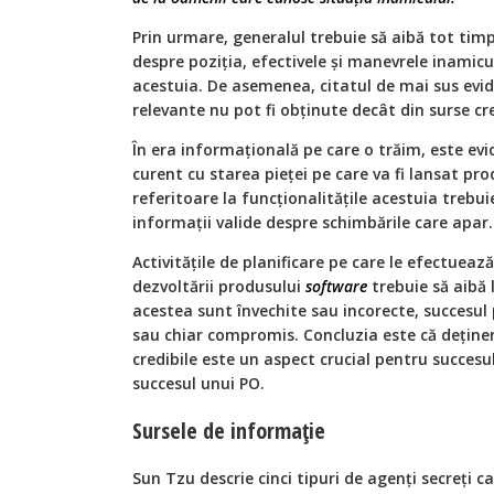
Prin urmare, generalul trebuie să aibă tot timp
despre poziția, efectivele și manevrele inamicul
acestuia. De asemenea, citatul de mai sus evid
relevante nu pot fi obținute decât din surse cre
În era informațională pe care o trăim, este evid
curent cu starea pieței pe care va fi lansat produ
referitoare la funcționalitățile acestuia trebui
informații valide despre schimbările care apar.
Activitățile de planificare pe care le efectuea
dezvoltării produsului
software
trebuie să aibă 
acestea sunt învechite sau incorecte, succesul p
sau chiar compromis. Concluzia este că deține
credibile este un aspect crucial pentru succesul
succesul unui PO.
Sursele de informație
Sun Tzu descrie cinci tipuri de agenți secreți ca