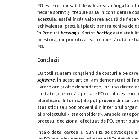
PO este responsabil de valoarea adăugată a fun
fiecare sprint și trebuie să ia în considerare c
acestuia, astfel încât valoarea adusă de fieca
echivalentul prețului plătit pentru echipa de de
în Product
backlog
și Sprint
backlog
este stabili
acestora, iar prioritizarea trebuie făcută pe b
PO.
Concluzii
Cu toții suntem conștienți de costurile pe care
software
. În acest articol am demonstrat și fap
livrare are și alte dependențe, iar una dintre 
calitate și recentă - pe care PO o folosește în p
planificare. Informațiile pot proveni din surse 
statistici) sau pot proveni din interiorul organi
ai proiectului - 'stakeholders'). Ambele catego
procesul decizional efectuat de PO, contribuind
Încă o dată, cartea lui Sun Tzu se dovedește a 
un PO mai ales pentru că prezintă în detaliu m