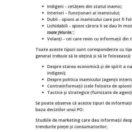
Indigeni - cetățeni din statul inamic;
Interiori - funcționari ai inamicului;
Dubli - spioni ai inamicului care pot fi folo
Lichidabili - spioni cărora li se dau în mod 
toate felurile.
';
Volanți - cei care revin cu informații din 
Toate aceste tipuri sunt corespondente cu tipu
general trebuie să le obțină și să le folosească:
Despre starea economică și de spirit a naț
indigeni);
Despre politica inamicului (agenții interio
Contrainformații (cele folosite de spionii d
Tactice și strategice (furnizate de agenții
Se poate observa că aceste tipuri de informații
baza deciziilor unui PO:
Studiile de marketing care dau informații desp
trendurile pieței și consumatorilor;