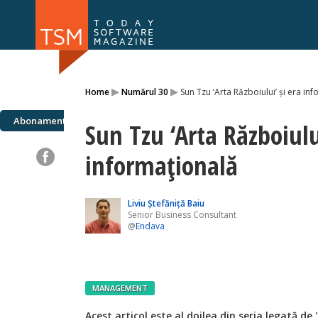
Numărul 169
Numărul 
▸
▸
Home
Numărul 30
Sun Tzu ‘Arta Războiului’ și era in
NOU
Abonamente
Sun Tzu ‘Arta Războiului
informațională
Liviu Ştefăniţă Baiu
Senior Business Consultant
@
Endava
MANAGEMENT
Acest articol este al doilea din seria legată de 