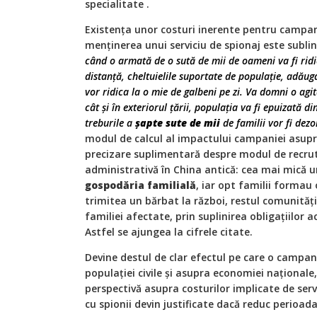
specialitate .
Existența unor costuri inerente pentru campani
menținerea unui serviciu de spionaj este sublin
când o armată de o sută de mii de oameni va fi ridi
distanță, cheltuielile suportate de populație, adăuga
vor ridica la o mie de galbeni pe zi. Va domni o agi
cât și în exteriorul țării, populația va fi epuizată d
treburile a
șapte sute de mii
de familii vor fi dez
modul de calcul al impactului campaniei asupr
precizare suplimentară despre modul de recrut
administrativă în China antică: cea mai mică u
gospodăria familială
, iar opt familii formau
trimitea un bărbat la război, restul comunități
familiei afectate, prin suplinirea obligațiilor
Astfel se ajungea la cifrele citate.
Devine destul de clar efectul pe care o campan
populației civile și asupra economiei național
perspectivă asupra costurilor implicate de servic
cu spionii devin justificate dacă reduc perioad