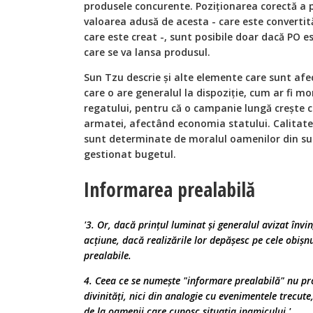
produsele concurente. Poziționarea corectă a p
valoarea adusă de acesta - care este convertită
care este creat -, sunt posibile doar dacă PO es
care se va lansa produsul.
Sun Tzu descrie și alte elemente care sunt afe
care o are generalul la dispoziție, cum ar fi mo
regatului, pentru că o campanie lungă crește co
armatei, afectând economia statului. Calitatea
sunt determinate de moralul oamenilor din sub
gestionat bugetul.
Informarea prealabilă
'3. Or, dacă prințul luminat și generalul avizat învi
acțiune, dacă realizările lor depășesc pe cele obișn
prealabile.
4. Ceea ce se numește "informare prealabilă" nu prov
divinități, nici din analogie cu evenimentele trecute
de la oamenii care cunosc situația inamicului.'