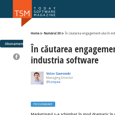
Numărul 169
Numărul 
▸
▸
Home
Numărul 30
În căutarea engagement-ului în in
NOU
Abonamente
În căutarea engagemen
industria software
Victor Gavronski
Managing Director
@
Loopaa
PROGRAMARE
Marketingul s-a schimbat în mod dramatic în ul