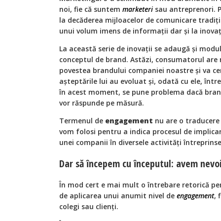
noi, fie că suntem
marketeri
sau antreprenori. 
la decăderea mijloacelor de comunicare tradițio
unui volum imens de informații dar și la inovaț
La această serie de inovații se adaugă și mod
conceptul de brand. Astăzi, consumatorul are n
povestea brandului companiei noastre și va ce
așteptările lui au evoluat și, odată cu ele, în
în acest moment, se pune problema dacă brandu
vor răspunde pe măsură.
Termenul de
engagement
nu are o traducere 
vom folosi pentru a indica procesul de implicare
unei companii în diversele activități întreprins
Dar să începem cu începutul: avem nev
În mod cert e mai mult o întrebare retorică pe
de aplicarea unui anumit nivel de
engagement
, 
colegi sau clienți.