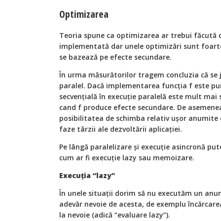
Optimizarea
Teoria spune ca optimizarea ar trebui făcută 
implementată dar unele optimizări sunt foarte 
se bazează pe efecte secundare.
În urma măsurătorilor tragem concluzia că se j
paralel. Dacă implementarea funcţia f este pu
secvenţială în execuţie paralelă este mult mai
cand f produce efecte secundare. De asemenea,
posibilitatea de schimba relativ uşor anumite c
faze târzii ale dezvoltării aplicaţiei.
Pe lângă paralelizare şi execuţie asincronă put
cum ar fi execuţie lazy sau memoizare.
Execuţia “lazy”
În unele situaţii dorim să nu executăm un anum
adevăr nevoie de acesta, de exemplu încărcare
la nevoie (adică “evaluare lazy”).