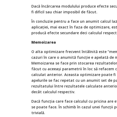
Dacă încărcarea modulului produce efecte se
fi dificil sau chiar imposibil de făcut.
În concluzie pentru a face un anumit calcul lazy 
aplicaţiei, mai exact în faza de optimizare, es
producă efecte secundare deci calculul respecti
Memoizarea
O alta optimizare frecvent întâlnită este “mem
cazuri în care o anumită funcţie e apelată de 
Memoizarea se face prin stocarea rezultatelor 
făcut cu aceeaşi parametrii în loc să refacem 
calculat anterior. Aceasta optimizare poate fi c
apelurile se fac repetat cu un anumit set de p
rezultatului între rezultatele calculate anteri
decât calculul respectiv.
Dacă funcţia care face calculul cu pricina ar
se poate face. În schimb în cazul unei funcţii
trivială.