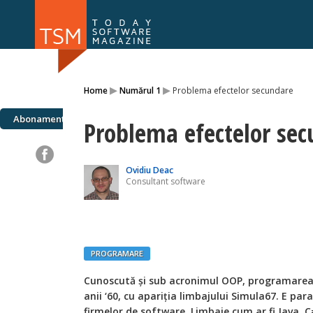
Numărul 169
Numărul 
▸
▸
Home
Numărul 1
Problema efectelor secundare
NOU
Abonamente
Problema efectelor se
Ovidiu Deac
Consultant software
PROGRAMARE
Cunoscută şi sub acronimul OOP, programarea 
anii ‘60, cu apariţia limbajului Simula67. E pa
firmelor de software. Limbaje cum ar fi Java, 