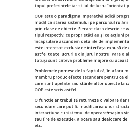
topul preferinţele iar stilul de lucru “orientat
OOP este o paradigma imperativă adică program
modifica starea sistemului pe parcursul rulării
prin clase de obiecte. Fiecare clasa descrie ce 
tipul respectiv, ce proprietăţi au şi ce acţiuni 
încapsulare ascundem detaliile de implementare
este interesat exclusiv de interfaţa expusă de
astfel toate lucrurile din jurul nostru. Pare o
totuşi sunt câteva probleme majore cu aceas
Problemele pornesc de la faptul că, în afara m
membru produc efecte secundare pentru ca ele
care sunt apelate sau stările altor obiecte la 
OOP este scris astfel.
O funcţie ar trebui să returneze o valoare dar
secundare care pot fi: modificarea unor structu
interacţiune cu sistemul de operare/maşina virt
sau fire de execuţie), alocare sau dealocare de
etc.