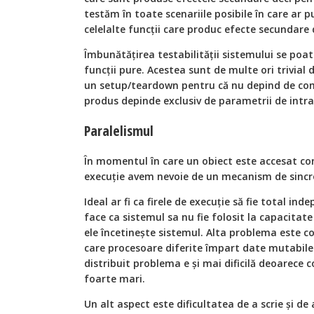
testăm în toate scenariile posibile în care ar p
celelalte funcţii care produc efecte secundare 
Îmbunătăţirea testabilităţii sistemului se po
funcţii pure. Acestea sunt de multe ori trivial
un setup/teardown pentru că nu depind de co
produs depinde exclusiv de parametrii de intr
Paralelismul
În momentul în care un obiect este accesat co
execuţie avem nevoie de un mecanism de sincr
Ideal ar fi ca firele de execuţie să fie total in
face ca sistemul sa nu fie folosit la capacitat
ele încetineşte sistemul. Alta problema este co
care procesoare diferite împart date mutabil
distribuit problema e şi mai dificilă deoarece c
foarte mari.
Un alt aspect este dificultatea de a scrie şi de