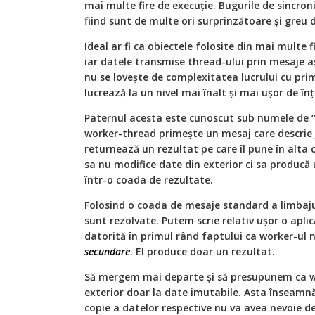
mai multe fire de execuţie. Bugurile de sincroni
fiind sunt de multe ori surprinzătoare şi greu
Ideal ar fi ca obiectele folosite din mai multe f
iar datele transmise thread-ului prin mesaje 
nu se loveşte de complexitatea lucrului cu prim
lucrează la un nivel mai înalt şi mai uşor de în
Paternul acesta este cunoscut sub numele de “
worker-thread primeşte un mesaj care descrie jo
returnează un rezultat pe care îl pune în alta 
sa nu modifice date din exterior ci sa producă 
într-o coada de rezultate.
Folosind o coada de mesaje standard a limbaju
sunt rezolvate. Putem scrie relativ uşor o aplic
datorită în primul rând faptului ca worker-ul
secundare
. El produce doar un rezultat.
Să mergem mai departe şi să presupunem ca wo
exterior doar la date imutabile. Asta înseamnă 
copie a datelor respective nu va avea nevoie de