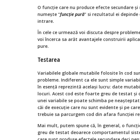
O funcţie care nu produce efecte secundare şi 
numeşte “
funcţie pură
” si rezultatul ei depinde
intrare.
În cele ce urmează voi discuta despre problemel
voi încerca sa arăt avantajele construirii aplicat
pure.
Testarea
Variabilele globale mutabile folosite în cod sun
probleme. Indiferent ca ele sunt simple variabi
în esenţă reprezintă acelaşi lucru: date mutabi
locuri. Acest cod este foarte greu de testat şi
unei variabile se poate schimba pe neaştepta
căi de execuţie care nu sunt evidente şi pe car
trebuie sa parcurgem cod din afara funcţiei re
Mai mult, putem spune că, în general, o funcţi
greu de testat deoarece comportamentul siste
care sunt produse efectele secundare deci pent