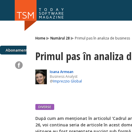
Numărul 169
Numărul 
▸
▸
Home
Numărul 28
Primul pas în analiza de business
NOU
Abonamente
Primul pas în analiza 
Ioana Armean
Business Analyst
@
Imprezzio Global
DIVERSE
După cum am menționat în articolul 'Cadrul an
26, voi continua seria de articole în acest dom
viitoare au fost prezentate succint sub formă