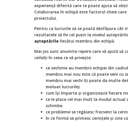
experiență diferită care te poate ajuta să obți
Colaborarea în echipă este factorul cheie care
proiectului.
Pentru ca lucrurile să se poată desfășura cât m
rezultatele să fie cel puțin la nivelul așteptăril
așteptările
fiecărui membru din echipă.
Mai jos sunt anumite repere care vă ajută să c
ceilalți în ceea ce vă privește:
ce vechime au membrii echipei din cadrul
membru mai nou este că poate veni cu sug
membru mai vechi îți poate da multe deta
evoluat lucrurile).
cum își împarte și organizează fiecare m
ce le place cel mai mult la modul actual de
schimbe.
ce probleme se regăsesc frecvent la cerin
în ce formă se primesc cerințele și cine co