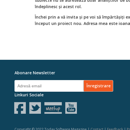
subiecte nu se adresează doar analiștilor de bu
îndeplinesc și acest rol.
Închei prin a vă invita și pe voi să împărtășiți 
început un proiect nou. Adresa mea este ioa
Abonare Newsletter
Linkuri Sociale
Copyright © 2022 Today Software Magazine |
Contact
|
Feedback
|
Pr