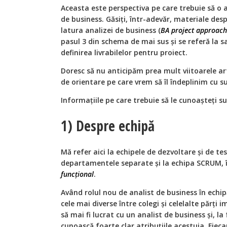
Aceasta este perspectiva pe care trebuie să o a
de business. Găsiți, într-adevăr, materiale des
latura analizei de business (
BA project approach
pasul 3 din schema de mai sus și se referă la sar
definirea livrabilelor pentru proiect.
Doresc să nu anticipăm prea mult viitoarele art
de orientare pe care vrem să îl îndeplinim cu s
Informațiile pe care trebuie să le cunoașteți s
1) Despre echipă
Mă refer aici la echipele de dezvoltare și de te
departamentele separate și la echipa SCRUM, î
funcțional
.
Având rolul nou de analist de business în echi
cele mai diverse între colegi și celelalte părți i
să mai fi lucrat cu un analist de business și, la
cunoască foarte clar atribuțiile acestuia. Fiec