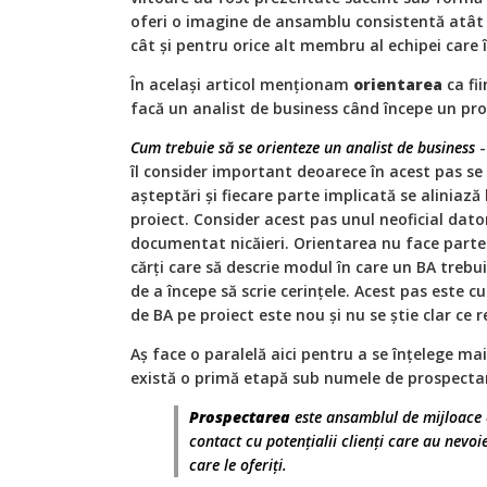
oferi o imagine de ansamblu consistentă atât 
cât și pentru orice alt membru al echipei care î
În același articol menționam
orientarea
ca fii
facă un analist de business când începe un pro
Cum trebuie să se orienteze un analist de business
-
îl consider important deoarece în acest pas s
așteptări și fiecare parte implicată se aliniază
proiect. Consider acest pas unul neoficial dato
documentat nicăieri. Orientarea nu face parte 
cărți care să descrie modul în care un BA trebu
de a începe să scrie cerințele. Acest pas este 
de BA pe proiect este nou și nu se știe clar ce re
Aș face o paralelă aici pentru a se înțelege mai
există o primă etapă sub numele de prospectar
Prospectarea
este ansamblul de mijloace 
contact cu potențialii clienți care au nevoie
care le oferiți.