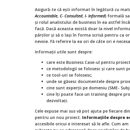
Asigură-te că ești informat în legătură cu matr
Accountable
,
C- Consulted
,
I- Informed
) formală sa
și rolul analistului de business în ea astfel încâ
facă. Dacă aceasta există doar la nivel informa
părților și să o lași în forma scrisă pentru ca o
nevoie. Fă referire la ea ori de câte ori e necesa
Informații utile sunt despre:
care este Business Case-ul pentru proiect
ce metodologii se folosesc și care sunt pr
ce tool-uri se folosesc;
unde se găsesc documentele despre proie
cine sunt experții pe domeniu (SME- Subj
cine îți poate face un training despre pro
dezvoltați.
Cele expuse mai sus vă pot ajuta pe fiecare dintr
pentru un nou proiect.
Informațiile despre ec
accesibile oricui e interesat să le afle. Cum a