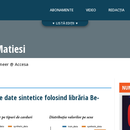
ABONAMENTE
VIDEO
REDACȚIA
▼ LISTĂ EDIȚII ▼
Numărul 168
Numărul 167
Matiesi
ineer @ Accesa
NUM
 date sintetice folosind librăria Be-