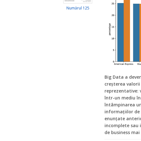
Numărul 125
Big Data a deven
creșterea valorii
reprezentative: v
într-un mediu în
întâmpinarea un
informațiilor de 
enunțate anterior
incomplete sau i
de business mai 