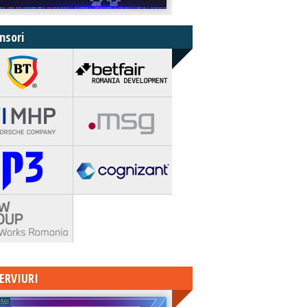
nsori
ERVIURI