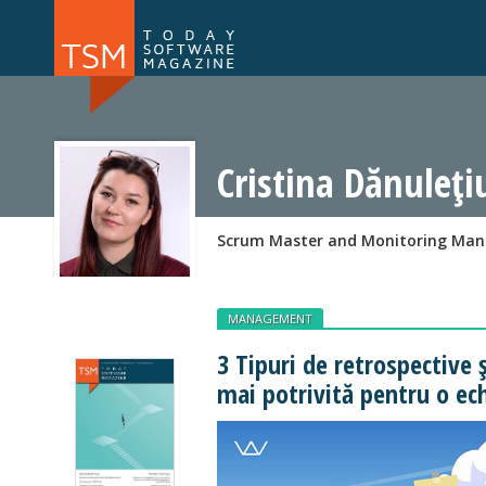
Numărul 169
Numărul 
NOU
Cristina Dănuleți
Scrum Master and Monitoring Mana
MANAGEMENT
3 Tipuri de retrospective 
mai potrivită pentru o ec