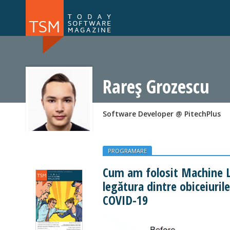
Numărul 169
Numărul 
NOU
Rareș Grozescu
Software Developer @ PitechPlus
PROGRAMARE
Cum am folosit Machine L
legătura dintre obiceiuril
COVID-19