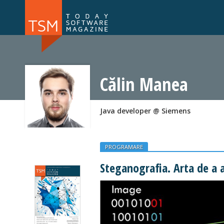
Numărul 169
Numărul 
NOU
Călin Manea
Java developer @ Siemens
PROGRAMARE
Steganografia. Arta de a 