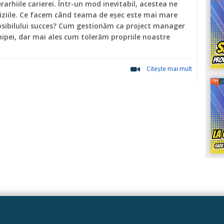
rarhiile carierei. Într-un mod inevitabil, acestea ne
iziile. Ce facem când teama de eșec este mai mare
osibilului succes? Cum gestionăm ca project manager
chipei, dar mai ales cum tolerăm propriile noastre
Citeşte mai mult
Linkuri