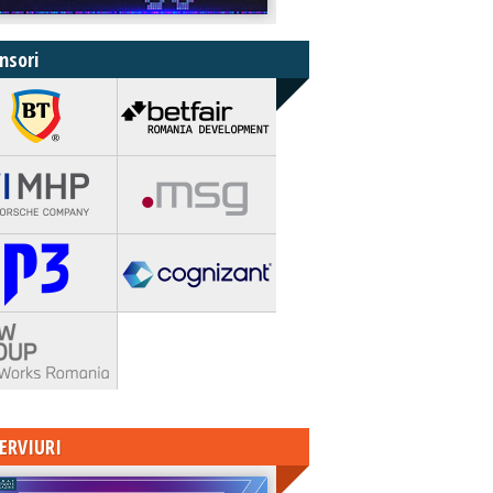
nsori
ERVIURI