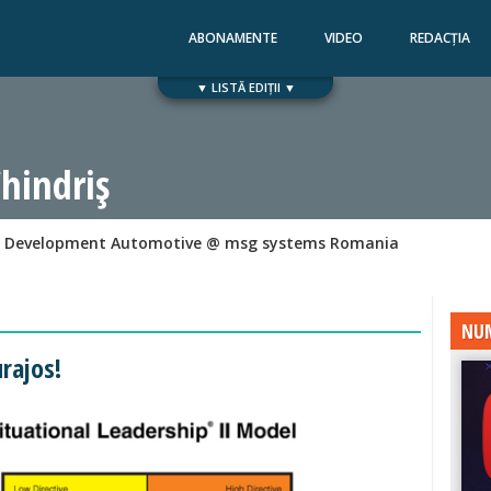
ABONAMENTE
VIDEO
REDACȚIA
▼ LISTĂ EDIȚII ▼
Numărul 168
Numărul 167
hindriș
r Development Automotive @ msg systems Romania
NUM
rajos!