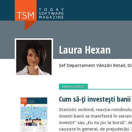
Numărul 169
Numărul 
NOU
Laura Hexan
Șef Departament Vânzări Retail, Di
MANAGEMENT
Cum să-ți investești banii
Statistic vorbind, reacția românulu
investi banii se manifestă în varia
investit” sau „Eu nu joc la bursă”. A
cauzate în general, de prejudecăți.