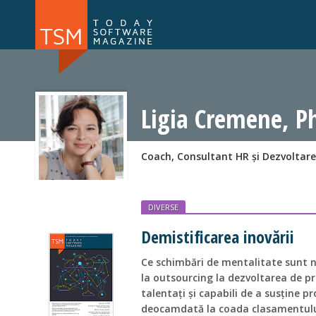
Numărul 169
Numărul 
NOU
Ligia Cremene, P
Coach, Consultant HR și Dezvoltare
DIVERSE
Demistificarea inovării
Ce schimbări de mentalitate sunt n
la outsourcing la dezvoltarea de pr
talentați și capabili de a susține p
deocamdată la coada clasamentului 