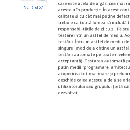
care este acela de a găsi cea mai ra
Numărul 57
acesteia în producție. În acest con
calitate și cu cât mai puține defec
trebuie ca toată lumea să includă t
responsabilitățile de zi cu zi. Pe s
testare într-un astfel de mediu. A
testării. Într-un astfel de mediu d
singurul mod de a obține un astfel
testării automate pe toate nivelele 
acceptanță). Testarea automată pr
puțin medii (programare, arhitectură
acoperirea tot mai mare și preluare
deschide calea acestuia de a se ori
utilizatorului sau grupului țintă că
dezvoltat.