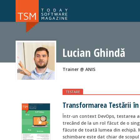
Numărul 169
Numărul 
NOU
Lucian Ghindă
Trainer @ ANIS
TESTARE
Transformarea Testării î
Într-un context DevOps, testarea a
trecând de la un rol făcut de o sin
făcute de toată lumea din echipă. 
schimbare este dat chiar de scopul 