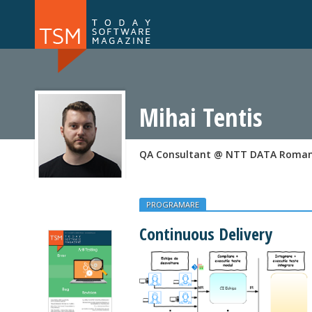
Numărul 169
Numărul 
NOU
Mihai Tentis
QA Consultant @ NTT DATA Roman
PROGRAMARE
Continuous Delivery