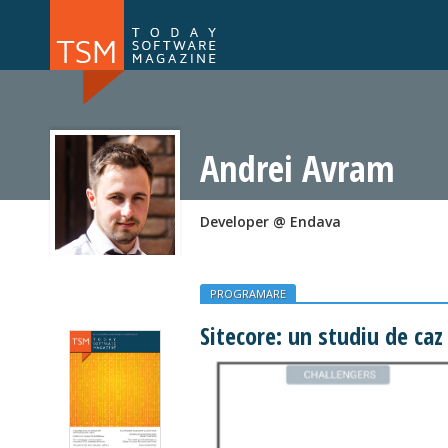
Numărul 169
Numărul 
NOU
Andrei Avram
Developer @ Endava
PROGRAMARE
Sitecore: un studiu de caz