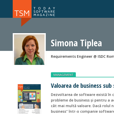
Numărul 169
Numărul 
NOU
Simona Tiplea
Requirements Engineer @ ISDC Ro
MANAGEMENT
Valoarea de business sub 
Dezvoltarea de software există în c
probleme de business și pentru a a
cât mai multă valoare. Dacă rolul n
business" într-o companie softwar