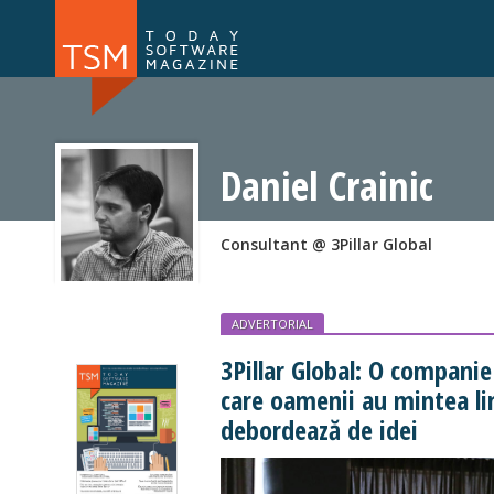
Numărul 169
Numărul 
NOU
Daniel Crainic
Consultant @ 3Pillar Global
ADVERTORIAL
3Pillar Global: O compani
care oamenii au mintea l
debordează de idei