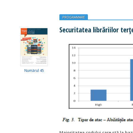
PROGRAMARE
Securitatea librăriilor terț
Numărul 45
Majoritatea codului care stă la baza