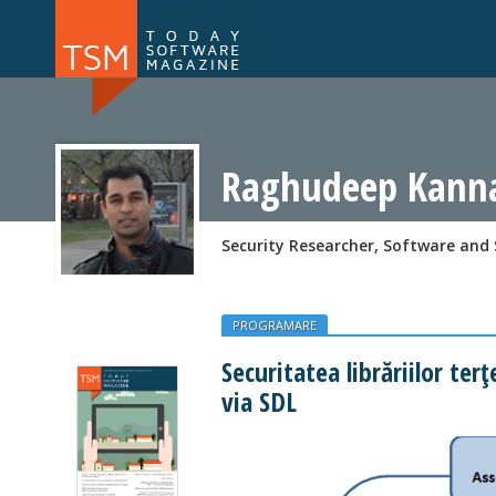
Numărul 169
Numărul 
NOU
Raghudeep Kann
Security Researcher, Software and
PROGRAMARE
Securitatea librăriilor ter
via SDL