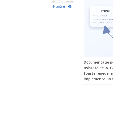
Numărul 168
Documentație por
asistată de IA. 
foarte repede l
implementa un f