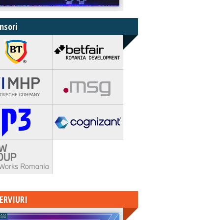
nsori
ERVIURI