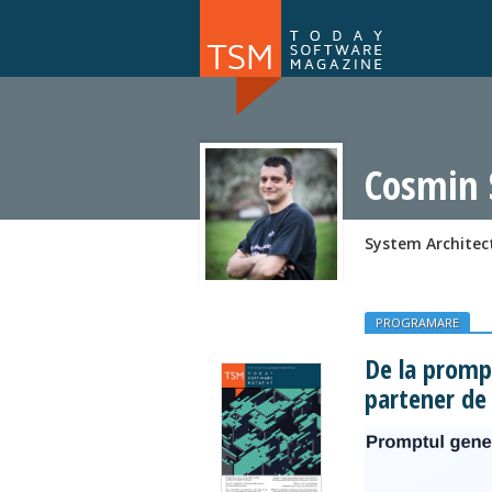
Numărul 169
NOU
Cosmin
System Architec
PROGRAMARE
De la prompt
partener de