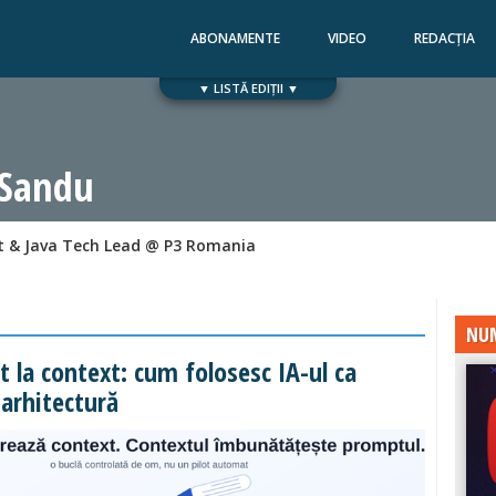
ABONAMENTE
VIDEO
REDACȚIA
▼ LISTĂ EDIȚII ▼
Numărul 168
Numărul 167
 Sandu
t & Java Tech Lead @ P3 Romania
NUM
 la context: cum folosesc IA-ul ca
 arhitectură