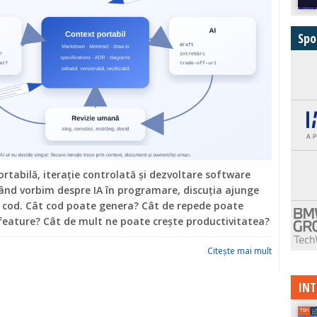
Spo
tabilă, iterație controlată și dezvoltare software
Când vorbim despre IA în programare, discuția ajunge
a cod. Cât cod poate genera? Cât de repede poate
eature? Cât de mult ne poate crește productivitatea?
Citeşte mai mult
INT