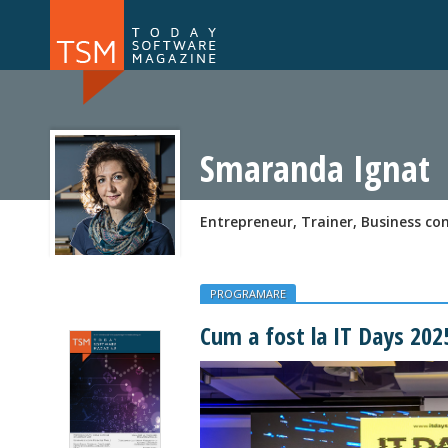
Numărul 169
Numărul 
NOU
Smaranda Ignat
Entrepreneur, Trainer, Business co
PROGRAMARE
Cum a fost la IT Days 2