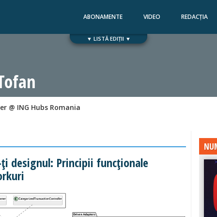
ABONAMENTE
VIDEO
REDACȚIA
▼ LISTĂ EDIȚII ▼
Numărul 168
Numărul 167
 Tofan
eer @ ING Hubs Romania
NUM
ți designul: Principii funcționale
rkuri