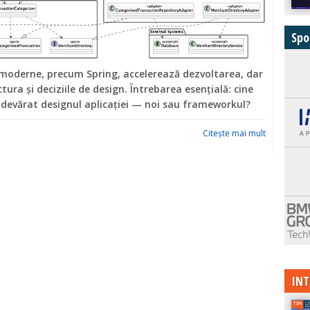
Spo
moderne, precum Spring, accelerează dezvoltarea, dar
tura și deciziile de design. Întrebarea esențială: cine
devărat designul aplicației — noi sau frameworkul?
Citeşte mai mult
INT