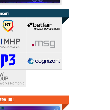
nsori
ERVIURI