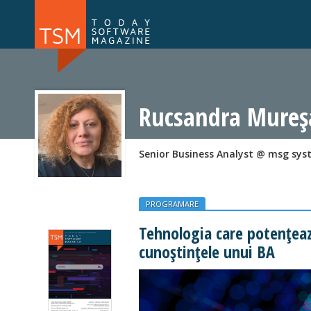
Numărul 169
Numărul 
NOU
Rucsandra Mure
Senior Business Analyst @ msg sy
PROGRAMARE
Tehnologia care potențează
cunoștințele unui BA