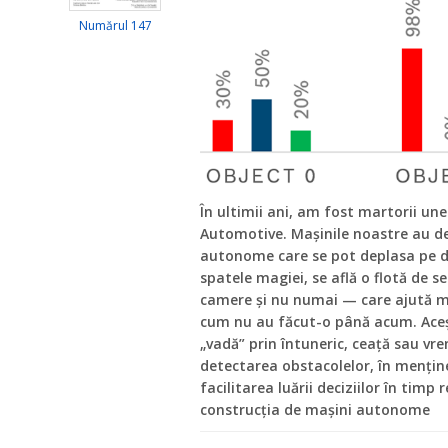
Numărul 147
În ultimii ani, am fost martorii une
Automotive. Mașinile noastre au dev
autonome care se pot deplasa pe dr
spatele magiei, se află o flotă de s
camere și nu numai — care ajută ma
cum nu au făcut-o până acum. Aceșt
„vadă” prin întuneric, ceață sau vre
detectarea obstacolelor, în menține
facilitarea luării deciziilor în timp
construcția de mașini autonome