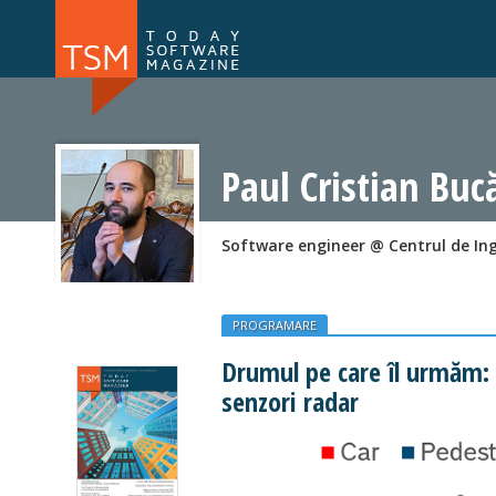
Numărul 169
Numărul 
NOU
Paul Cristian Buc
Software engineer @ Centrul de Ing
PROGRAMARE
Drumul pe care îl urmăm:
senzori radar