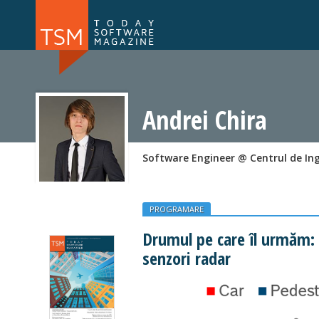
Numărul 169
Numărul 
NOU
Andrei Chira
Software Engineer @ Centrul de Ing
PROGRAMARE
Drumul pe care îl urmăm:
senzori radar