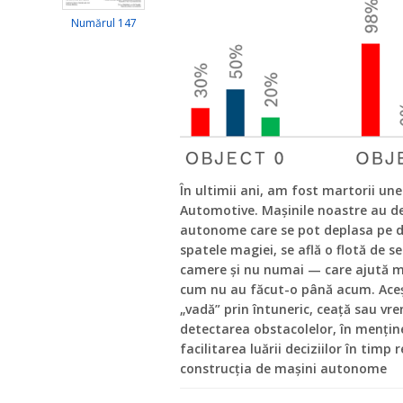
Numărul 147
În ultimii ani, am fost martorii une
Automotive. Mașinile noastre au dev
autonome care se pot deplasa pe dr
spatele magiei, se află o flotă de s
camere și nu numai — care ajută ma
cum nu au făcut-o până acum. Aceșt
„vadă” prin întuneric, ceață sau vre
detectarea obstacolelor, în menține
facilitarea luării deciziilor în timp
construcția de mașini autonome