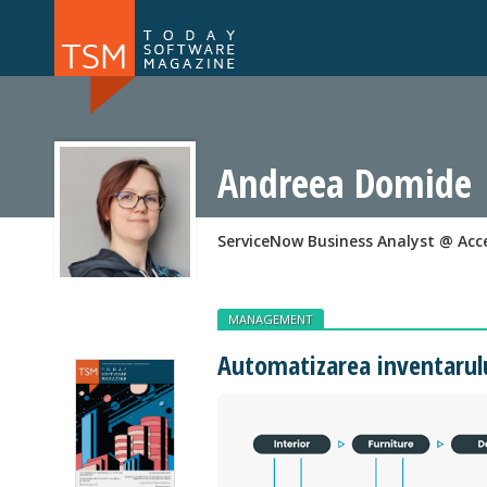
Numărul 169
Numărul 
NOU
Andreea Domide
ServiceNow Business Analyst @ Acc
MANAGEMENT
Automatizarea inventarul