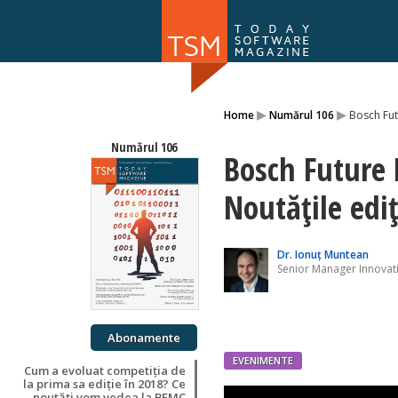
Numărul 169
▸
▸
Home
Numărul 106
Bosch Fut
NOU
Numărul 106
Bosch Future 
Noutățile ediț
Dr. Ionuț Muntean
Senior Manager Innovati
Abonamente
EVENIMENTE
Cum a evoluat competiția de
la prima sa ediție în 2018? Ce
noutăți vom vedea la BFMC