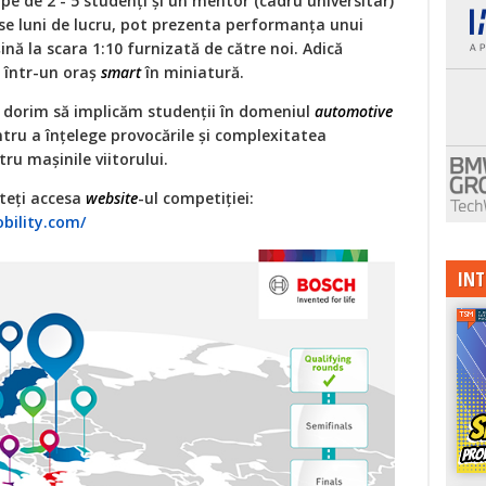
e de 2 - 5 studenți și un mentor (cadru universitar)
se luni de lucru, pot prezenta performanța unui
nă la scara 1:10 furnizată de către noi. Adică
 într-un oraș
smart
în miniatură.
i, dorim să implicăm studenții în domeniul
automotive
ru a înțelege provocările și complexitatea
ru mașinile viitorului.
teți accesa
website
-ul competiției:
bility.com/
INT