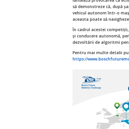
lansează provocarea ca echip
să demonstreze că, după șa
vehicul autonom într-o mași
aceasta poate să navigheze
În cadrul acestei competiți
și conducere autonomă, pent
dezvoltării de algoritmi pent
Pentru mai multe detalii pu
https://www.boschfuturemo