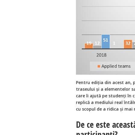
Pentru ediția din acest an,
traseului și a elementelor 
care îi ajută pe studenți în
replică a mediului real întâl
cu scopul de a ridica și mai
De ce este aceast
participanți?