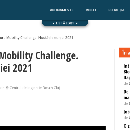
ABONAMENTE
VIDEO
REDACȚIA
▼ LISTĂ EDIȚII ▼
Numărul 168
Numărul 167
ure Mobility Challenge. Noutățile ediției 2021
Mobility Challenge.
În a
iei 2021
Int
Blo
Da
de
on @ Centrul de Inginerie Bosch Cluj
De 
îna
de
Job
de
O z