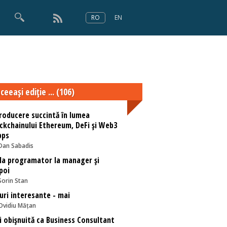
RO
EN
×
Numărul 166
ceeaşi ediţie ... (106)
roducere succintă în lumea
ckchainului Ethereum, DeFi și Web3
pps
Dan Sabadis
la programator la manager și
poi
Sorin Stan
uri interesante - mai
Ovidiu Mățan
i obișnuită ca Business Consultant