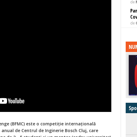
de
Pan
Cov
de
NUM
Spo
enge (BFMC) este o competiție internațională
anual de Centrul de Inginerie Bosch Cluj, care