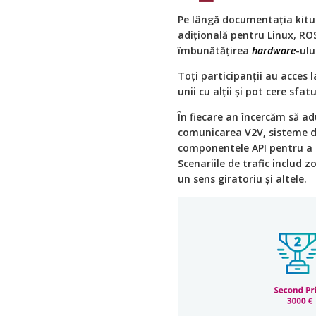
Pe lângă documentația kitul
adițională pentru Linux, R
îmbunătățirea
hardware
-ulu
Toți participanții au acces
unii cu alții și pot cere sfat
În fiecare an încercăm să a
comunicarea V2V, sisteme de
componentele API pentru a f
Scenariile de trafic includ 
un sens giratoriu și altele.