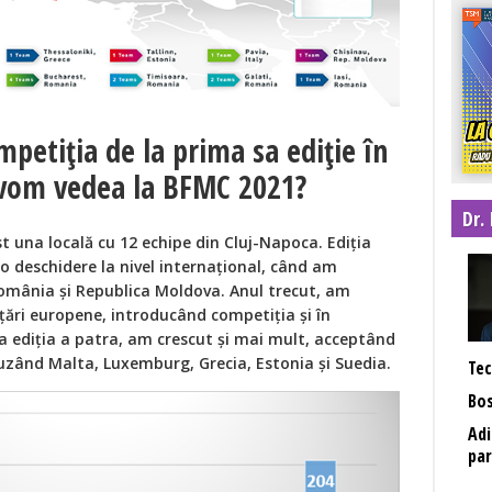
petiția de la prima sa ediție în
 vom vedea la BFMC 2021?
Dr.
t una locală cu 12 echipe din Cluj-Napoca. Ediția
o deschidere la nivel internațional, când am
omânia și Republica Moldova. Anul trecut, am
 țări europene, introducând competiția și în
 La ediția a patra, am crescut și mai mult, acceptând
cluzând Malta, Luxemburg, Grecia, Estonia și Suedia.
Tec
Bos
Adi
par