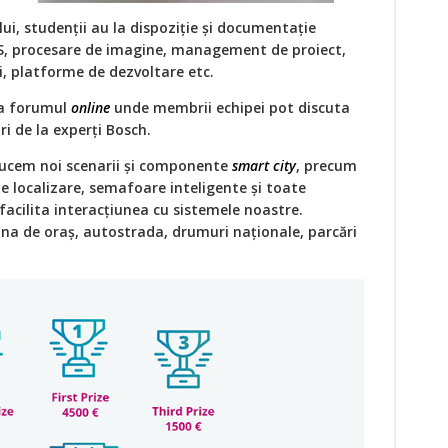
ui, studenții au la dispoziție și documentație
OS, procesare de imagine, management de proiect,
i, platforme de dezvoltare etc.
 la forumul
online
unde membrii echipei pot discuta
uri de la experți Bosch.
ducem noi scenarii și componente
smart city
, precum
 localizare, semafoare inteligente și toate
acilita interacțiunea cu sistemele noastre.
zona de oraș, autostrada, drumuri naționale, parcări