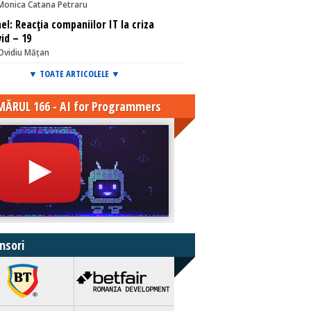
Monica Catana Petraru
el: Reacția companiilor IT la criza
id – 19
Ovidiu Mățan
▼ TOATE ARTICOLELE ▼
ĂRUL 166 - AI for Programmers
nsori