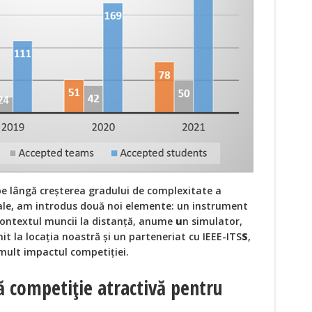
 pe lângă creșterea gradului de complexitate a
sale, am introdus două noi elemente: un instrument
 contextul muncii la distanță, anume
u
n simulator,
nit la locația noastră și un parteneriat cu IEEE-ITS
S
,
 mult impactul competiției.
ă competiție atractivă pentru