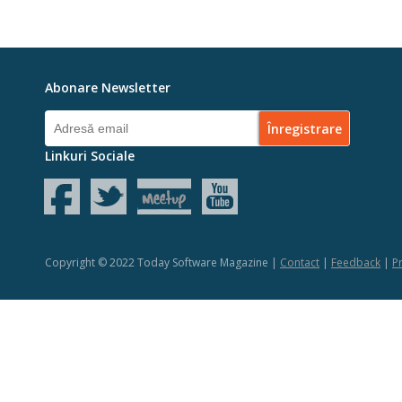
Abonare Newsletter
Linkuri Sociale
Copyright © 2022 Today Software Magazine |
Contact
|
Feedback
|
Pr