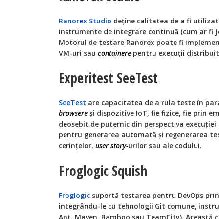
Ranorex Studio
deține calitatea de a fi utiliza
instrumente de integrare continuă (cum ar fi
Motorul de testare Ranorex poate fi implement
VM-uri sau
containere
pentru execuții distribuit
Experitest SeeTest
SeeTest
are capacitatea de a rula teste în para
browsere
și dispozitive IoT, fie fizice, fie prin 
deosebit de puternic din perspectiva execuției
pentru generarea automată și regenerarea test
cerințelor,
user story-
urilor sau ale codului.
Froglogic Squish
Froglogic
suportă testarea pentru DevOps prin
integrându-le cu tehnologii Git comune, instrum
Ant, Maven, Bamboo sau TeamCity). Această com