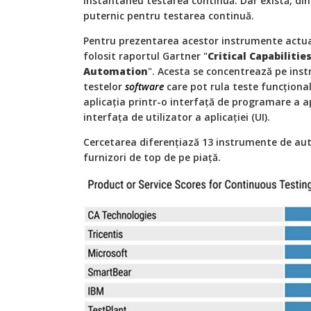
instantaneu testarea continuă. Dar există, din 
puternic pentru testarea continuă.
Pentru prezentarea acestor instrumente actua
folosit raportul Gartner "
Critical Capabiliti
Automation
". Acesta se concentrează pe in
testelor
software
care pot rula teste funcționa
aplicația printr-o interfață de programare a ap
interfața de utilizator a aplicației (UI).
Cercetarea diferențiază 13 instrumente de aut
furnizori de top de pe piață.