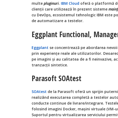
multe
pluginuri
.
IBM Cloud
oferă o platformă de
clienții care utilizează în prezent sisteme
main
cu DevOps, ecosistemul tehnologic IBM este pot
de automatizare a testelor.
Eggplant Functional, Manage
Eggplant
se concentrează pe abordarea nevoii
prin experiențe reale ale utilizatorilor. Deoar
pe imagini și au calitatea de a fi neinvazive, a
tranzacții sintetice.
Parasoft SOAtest
SOAtest
de la Parasoft oferă un sprijin putern
realizând executarea completă a testelor auto
conducte continue de livrare/integrare. Testele
folosind imagini Docker, mașini virtuale (VM-u
Suportul pentru virtualizarea serviciului permit