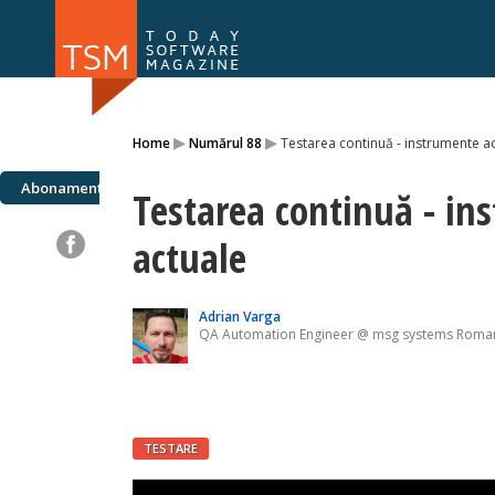
Numărul 169
Numărul 
▸
▸
Home
Numărul 88
Testarea continuă - instrumente a
NOU
Abonamente
Testarea continuă - in
actuale
Adrian Varga
QA Automation Engineer @ msg systems Roma
TESTARE