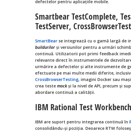
defectelor pentru aplicațiile mobile.
Smartbear TestComplete, Tes
TestServer, CrossBrowserTes
SmartBear
se integrează cu o gamă largă de i
buildurilor
și versiunilor pentru a urmări schim
continuă. Utilizatorii pot primi feedback imed
relevante direct în instrumentele de dezvoltare
urmărire a defectelor și alte instrumente de ge
efectuate pe mai multe medii diferite, inclusiv
CrossBrowserTesting
, imagini Docker sau mași
crea teste
mock
și la nivel de API, precum și su
abordare continuă a calității.
IBM Rational Test Workbenc
IBM are suport pentru integrarea continuă în
consolidându-și poziția. Deoarece RTW foloseșt