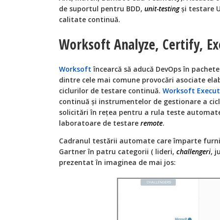
de suportul pentru BDD,
unit-testing
și testare 
calitate continuă.
Worksoft Analyze, Certify, E
Worksoft
încearcă să aducă DevOps în pachetel
dintre cele mai comune provocări asociate elab
ciclurilor de testare continuă.
Worksoft Execu
continuă și instrumentelor de gestionare a ciclu
solicitări în rețea pentru a rula teste automate,
laboratoare de testare
remote
.
Cadranul testării automate care împarte furniz
Gartner în patru categorii ( lideri,
challengeri
, j
prezentat în imaginea de mai jos: