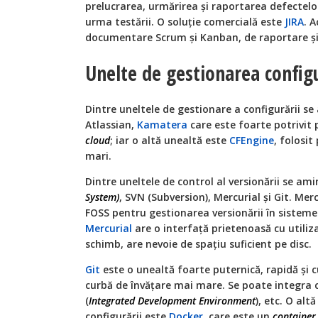
prelucrarea, urmărirea şi raportarea defectelor
urma testării. O soluţie comercială este
JIRA
. A
documentare Scrum şi Kanban, de raportare şi
Unelte de gestionarea configu
Dintre uneltele de gestionare a configurării 
Atlassian,
Kamatera
care este foarte potrivit p
cloud
; iar o altă unealtă este
CFEngine
, folosi
mari.
Dintre uneltele de control al versionării se ami
System)
, SVN (Subversion), Mercurial și Git. Mer
FOSS pentru gestionarea versionării în sisteme
Mercurial
are o interfață prietenoasă cu utilizat
schimb, are nevoie de spațiu suficient pe disc.
Git
este o unealtă foarte puternică, rapidă şi c
curbă de învăţare mai mare. Se poate integra cu
(
Integrated Development Environment
), etc. O al
configurării este
Docker
, care este un
container