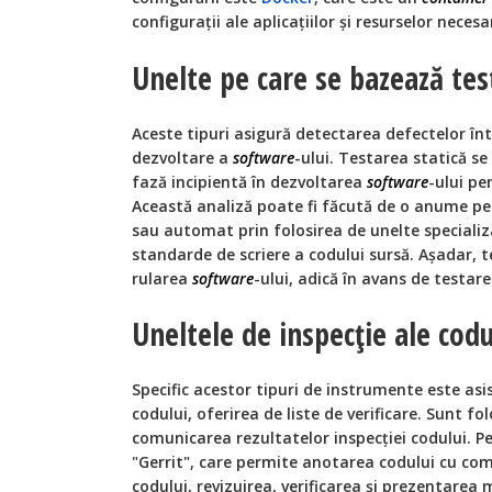
configuraţii ale aplicaţiilor şi resurselor necesa
Unelte pe care se bazează tes
Aceste tipuri asigură detectarea defectelor înt
dezvoltare a
software
-ului. Testarea statică se
fază incipientă în dezvoltarea
software
-ului pe
Această analiză poate fi făcută de o anume p
sau automat prin folosirea de unelte speciali
standarde de scriere a codului sursă. Așadar, t
rularea
software
-ului, adică în avans de testar
Uneltele de inspecţie ale codu
Specific acestor tipuri de instrumente este asi
codului, oferirea de liste de verificare. Sunt fo
comunicarea rezultatelor inspecţiei codului. P
"Gerrit", care permite anotarea codului cu come
codului, revizuirea, verificarea şi prezentarea m