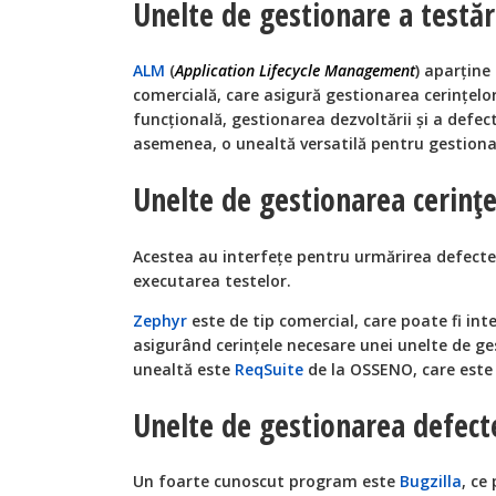
Unelte de gestionare a testăr
ALM
(
Application Lifecycle Management
) aparţine
comercială, care asigură gestionarea cerinţelor,
funcţională, gestionarea dezvoltării şi a defec
asemenea, o unealtă versatilă pentru gestiona
Unelte de gestionarea cerinţe
Acestea au interfeţe pentru urmărirea defectel
executarea testelor.
Zephyr
este de tip comercial, care poate fi inte
asigurând cerinţele necesare unei unelte de ge
unealtă este
ReqSuite
de la OSSENO, care este 
Unelte de gestionarea defect
Un foarte cunoscut program este
Bugzilla
, ce