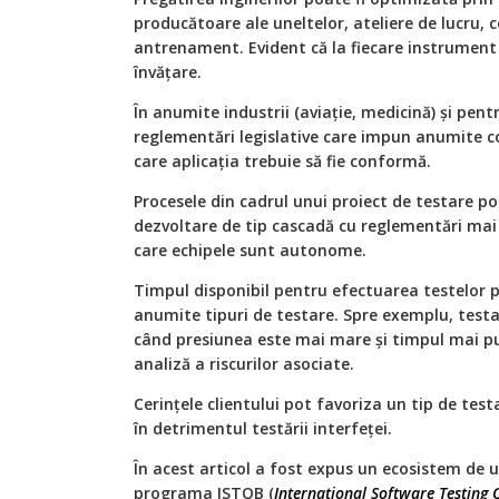
producătoare ale uneltelor, ateliere de lucru, ce
antrenament. Evident că la fiecare instrument
învăţare.
În anumite industrii (aviaţie, medicină) şi pent
reglementări legislative care impun anumite co
care aplicaţia trebuie să fie conformă.
Procesele din cadrul unui proiect de testare po
dezvoltare de tip cascadă cu reglementări mai s
care echipele sunt autonome.
Timpul disponibil pentru efectuarea testelor 
anumite tipuri de testare. Spre exemplu, testa
când presiunea este mai mare şi timpul mai pu
analiză a riscurilor asociate.
Cerinţele clientului pot favoriza un tip de tes
în detrimentul testării interfeţei.
În acest articol a fost expus un ecosistem de 
programa ISTQB (
International Software Testing 