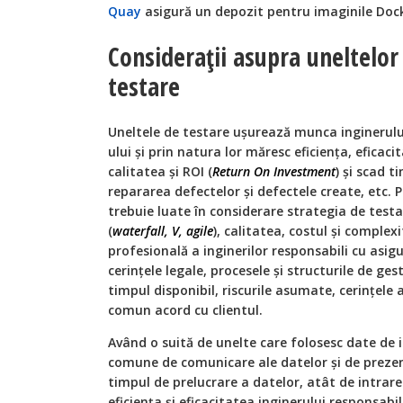
Quay
asigură un depozit pentru imaginile Doc
Consideraţii asupra uneltelor
testare
Uneltele de testare uşurează munca inginerului
ului şi prin natura lor măresc eficienţa, eficac
calitatea şi ROI (
Return On Investment
) şi scad t
repararea defectelor şi defectele create, etc.
trebuie luate în considerare strategia de test
(
waterfall, V, agile
), calitatea, costul şi complex
profesională a inginerilor responsabili cu asigu
cerinţele legale, procesele și structurile de g
timpul disponibil, riscurile asumate, cerinţele a
comun acord cu clientul.
Având o suită de unelte care folosesc date de 
comune de comunicare ale datelor şi de prezen
timpul de prelucrare a datelor, atât de intrare c
eficienţa şi eficacitatea inginerului responsabil