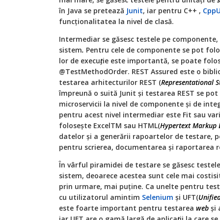
în Java se pretează
Junit
, iar pentru C++ ,
CppU
funcționalitatea la nivel de clasă.
Intermediar se găsesc testele pe componente, t
sistem
.
Pentru cele de componente se pot folosi
lor de execu
ţ
ie este importantă, se poate folo
@TestMethodOrder. REST Assured este o bibli
testarea arhitecturilor REST (
Representational S
împreună o suită Junit şi testarea REST se pot
microservicii la nivel de componente şi de inte
pentru acest nivel intermediar este Fit sau var
foloseşte ExcelTM sau HTML(
Hypertext Markup 
datelor şi a generării rapoartelor de testare, 
pentru scrierea, documentarea şi raportarea re
În vârful piramidei de testare se găsesc teste
sistem, deoarece acestea sunt cele mai costisit
prin urmare, mai puține. Ca unelte pentru tes
cu utilizatorul amintim
Selenium
și UFT(
Unifie
este foarte important pentru testarea
web
şi 
iar UFT are o gamă largă de aplica
ţ
ii la care s