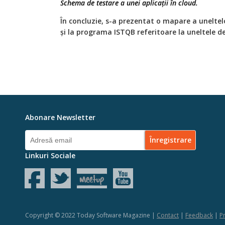
Schema de testare a unei aplicaţii în cloud.
În concluzie, s-a prezentat o mapare a uneltelo
şi la programa ISTQB referitoare la uneltele de
Abonare Newsletter
Linkuri Sociale
Copyright © 2022 Today Software Magazine |
Contact
|
Feedback
|
Pr