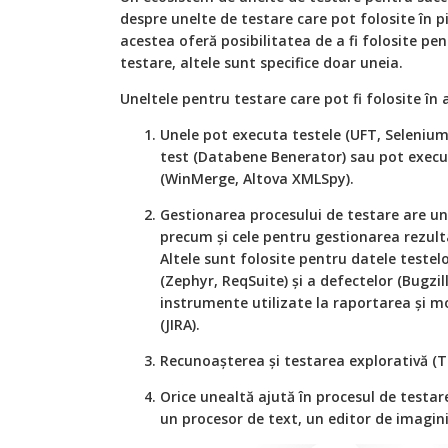
despre unelte de testare care pot folosite în p
acestea oferă posibilitatea de a fi folosite pe
testare, altele sunt specifice doar uneia.
Uneltele pentru testare care pot fi folosite în a
Unele pot executa testele (UFT, Selenium
test (Databene Benerator) sau pot exec
(WinMerge, Altova XMLSpy).
Gestionarea procesului de testare are une
precum şi cele pentru gestionarea rezulta
Altele sunt folosite pentru datele testelor
(Zephyr, ReqSuite) şi a defectelor (Bugzi
instrumente utilizate la raportarea şi mo
(JIRA).
Recunoaşterea şi testarea explorativă (T
Orice unealtă ajută în procesul de testar
un procesor de text, un editor de imagini