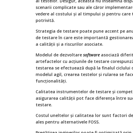
al testelor. Desigur, aceasta nu înseamnă disp
scenarii complicate sau ale căror implementare
vedere al costului şi al timpului şi pentru car
potrivită.
Strategia de testare poate pune accent pe an
de testare în care este importantă gestionarea
a calităţii şi a riscurilor asociate.
Modelul de dezvoltare
software
asociază diferit
artefactelor cu acţiunile de testare corespunz
testarea se efectuează după la finalul ciclului
modelul agil, crearea testelor şi rularea se fa
funcţionalităţi.
Calitatea instrumentelor de testare şi compete
asigurarea calităţii pot face diferenţa între su
testare.
Costul uneltelor şi calitatea lor sunt factori 
ales pentru alternativele FOSS.
Pregătirea inginerilor poate fi optimizată prin 