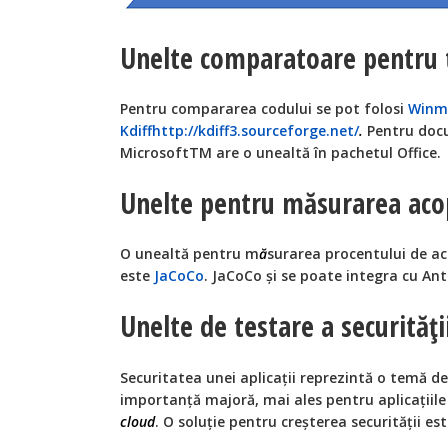
Unelte comparatoare pentru 
Pentru compararea codului se pot folosi
Winm
Kdiff
http://kdiff3.sourceforge.net/
.
Pentru docu
MicrosoftTM are o unealtă în pachetul Office.
Unelte pentru măsurarea acope
O unealtă pentru m
ă
surarea procentului de ac
este
JaCoCo
. JaCoCo și se poate integra cu An
Unelte de testare a securităţi
Securitatea unei aplicaţii reprezintă o temă d
importanţă majoră, mai ales pentru aplicaţiil
cloud
. O soluţie pentru creşterea securităţii es