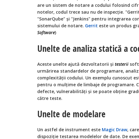
are un sistem de notare a codului folosind cifr
notelor, codul trece sau nu de inspecţie. "Gerri
"SonarQube" şi "Jenkins" pentru integrarea co
sistemului de notare.
Gerrit
este un produs gr
Software
)
Unelte de analiza statică a co
Aceste unelte ajută dezvoltatorii şi
testerii
soft
urmărirea standardelor de programare, analiza 
complexităţii codului. Un exemplu cunoscut es
pentru o mulţime de limbaje de programare. Cu
defecte, vulnerabilităţi şi se poate obţine grad
către teste.
Unelte de modelare
Un astfel de instrument este
Magic Draw
, car
dispoziție testarea modelelor de date. De exe