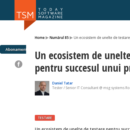
Numărul 169
Numărul 
▸
▸
Home
Numărul 85
Un ecosistem de unelte de testare
NOU
Abonamente
Un ecosistem de unelte
pentru succesul unui p
Daniel Tatar
Tester / Senior IT Consultant @ msg systems R
TESTARE
Un ecosistem de unelte de testare pentru succ