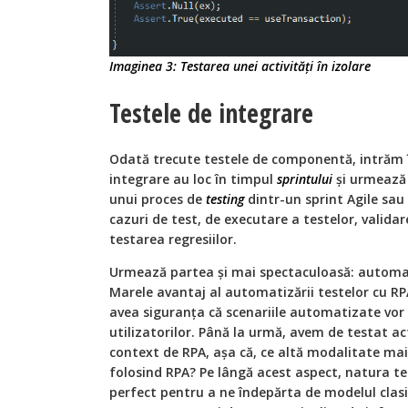
Imaginea 3: Testarea unei activități în izolare
Testele de integrare
Odată trecute testele de componentă, intrăm
integrare au loc în timpul
sprintului
și urmează 
unui proces de
testing
dintr-un sprint Agile sau
cazuri de test, de executare a testelor, validare
testarea regresiilor.
Urmează partea și mai spectaculoasă: automat
Marele avantaj al automatizării testelor cu RP
avea siguranța că scenariile automatizate vor r
utilizatorilor. Până la urmă, avem de testat acti
context de RPA, așa că, ce altă modalitate mai
folosind RPA? Pe lângă acest aspect, natura t
perfect pentru a ne îndepărta de modelul clasic 