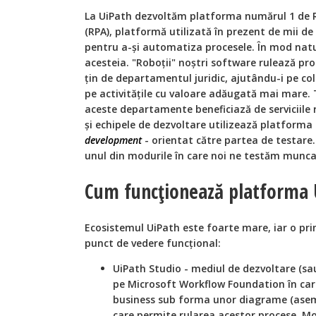
La UiPath dezvoltăm platforma numărul 1 de 
(RPA), platformă utilizată în prezent de mii d
pentru a-și automatiza procesele. În mod natur
acesteia. "Roboții" noștri software rulează pro
țin de departamentul juridic, ajutându-i pe col
pe activitățile cu valoare adăugată mai mare. 
aceste departamente beneficiază de serviciile r
și echipele de dezvoltare utilizează platforma
development
- orientat către partea de testare.
unul din modurile în care noi ne testăm munca
Cum funcționează platforma 
Ecosistemul UiPath este foarte mare, iar o pr
punct de vedere funcțional:
UiPath Studio - mediul de dezvoltare (s
pe Microsoft Workflow Foundation în car
business sub forma unor diagrame (asemă
care permite rularea acestor procese. Mo