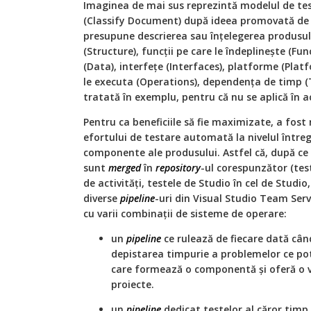
Imaginea de mai sus reprezintă modelul de tes
(Classify Document) după ideea promovată d
presupune descrierea sau înțelegerea produsulu
(Structure), funcții pe care le îndeplinește (Fun
(Data), interfețe (Interfaces), platforme (Plat
le executa (Operations), dependența de timp (
tratată în exemplu, pentru că nu se aplică în a
Pentru ca beneficiile să fie maximizate, a fost
efortului de testare automată la nivelul întreg
componente ale produsului. Astfel că, după ce 
sunt
merged
în
repository
-ul corespunzător (test
de activități, testele de Studio în cel de Studio,
diverse
pipeline
-uri din Visual Studio Team Servi
cu varii combinații de sisteme de operare:
un
pipeline
ce rulează de fiecare dată cân
depistarea timpurie a problemelor ce po
care formează o componentă și oferă o vi
proiecte.
un
pipeline
dedicat testelor al căror timp