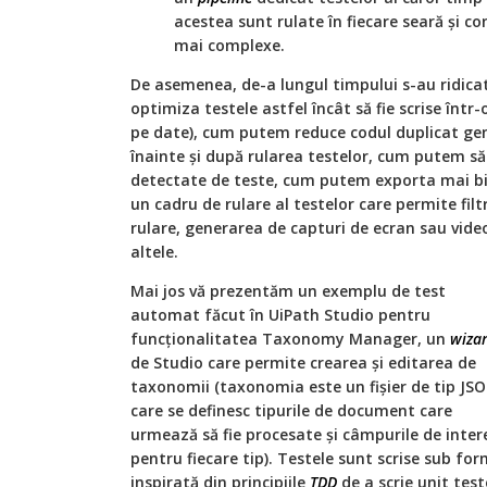
acestea sunt rulate în fiecare seară și co
mai complexe.
De asemenea, de-a lungul timpului s-au ridicat
optimiza testele astfel încât să fie scrise înt
pe date), cum putem reduce codul duplicat gen
înainte și după rularea testelor, cum putem 
detectate de teste, cum putem exporta mai bine
un cadru de rulare al testelor care permite filt
rulare, generarea de capturi de ecran sau video
altele.
Mai jos vă prezentăm un exemplu de test
automat făcut în UiPath Studio pentru
funcționalitatea Taxonomy Manager, un
wiza
de Studio care permite crearea și editarea de
taxonomii (taxonomia este un fișier de tip JSO
care se definesc tipurile de document care
urmează să fie procesate și câmpurile de inter
pentru fiecare tip). Testele sunt scrise sub fo
inspirată din principiile
TDD
de a scrie unit test