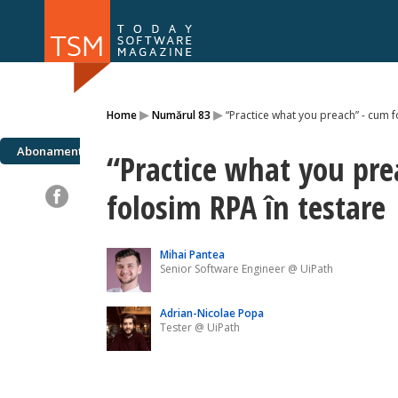
Numărul 169
Numărul 
▸
▸
Home
Numărul 83
“Practice what you preach” - cum f
NOU
Abonamente
“Practice what you pre
folosim RPA în testare
Mihai Pantea
Senior Software Engineer @ UiPath
Adrian-Nicolae Popa
Tester @ UiPath