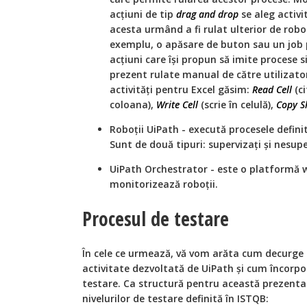
acțiuni de tip
drag and drop
se aleg activi
acesta urmând a fi rulat ulterior de rob
exemplu, o apăsare de buton sau un job 
acțiuni care își propun să imite procese 
prezent rulate manual de către utilizato
activități pentru Excel găsim:
Read Cell
(ci
coloana),
Write Cell
(scrie în celulă),
Copy S
Roboții UiPath - execută procesele definit
Sunt de două tipuri: supervizați și nesupe
UiPath Orchestrator - este o platformă w
monitorizează roboții.
Procesul de testare
În cele ce urmează, vă vom arăta cum decurge 
activitate dezvoltată de UiPath și cum încorpo
testare. Ca structură pentru această prezenta
nivelurilor de testare definită în ISTQB: