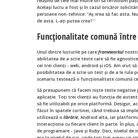
reușind de cele mai multe ori să refolosim pași
Același lucru a fost și în cazul oricăror solicită
persoane non-tehnice: "Aș vrea să fac asta. Nu
de asta. L-ați putea crea? "
Funcționalitate comună între d
Unul dintre lucrurile pe care
frameworkul
nostru
abilitatea de a scrie teste care să fie agnostic
cei trei clienți - web, android și iOS. Am vrut să
posibilitatea de a scrie un test și de a le rula pe
scenariu testează o funcționalitate comună celo
Să presupunem că facem niște teste negative p
aplicație. Toți trei clienții au funcția de autent
să fie utilizabili pe orice platformă. Desigur, 
făcut în spatele cortinei, când trebuia să imp
utilizează o
librărie
, Android alta, iar platform
interacționa cu fiecare client în parte. În plus, 
de programare - Java și Ruby. Deci, nivelul de in
era la nivelul de sus, unde toți trei aveau un s