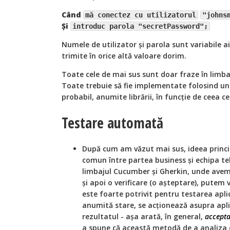
Când
mă conectez cu utilizatorul
"johns
Și
introduc parola "secretPassword";
Numele de utilizator și parola sunt variabile a
trimite în orice altă valoare dorim.
Toate cele de mai sus sunt doar fraze în limba 
Toate trebuie să fie implementate folosind un
probabil, anumite librării, în funcție de ceea ce 
Testare automată
După cum am văzut mai sus, ideea princi
comun între partea business și echipa t
limbajul Cucumber și Gherkin, unde avem 
și apoi o verificare (o așteptare), putem 
este foarte potrivit pentru testarea aplica
anumită stare, se acționează asupra aplica
rezultatul - așa arată, în general,
accepta
a spune că această metodă de a analiza o