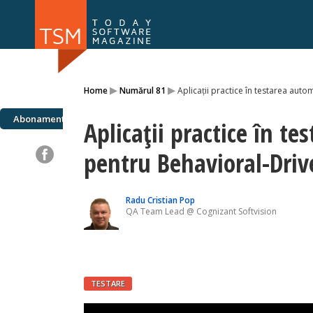
Numărul 169
Numărul 
▸
▸
Home
Numărul 81
Aplicații practice în testarea au
NOU
Abonamente
Aplicații practice în t
pentru Behavioral-Dri
Radu Cristian Pop
QA Team Lead @ Cognizant Softvision
TESTARE