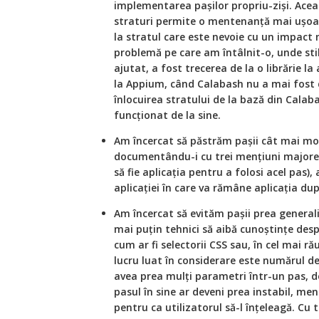
implementarea pașilor propriu-ziși. Acea
straturi permite o mentenanță mai ușoa
la stratul care este nevoie cu un impact 
problemă pe care am întâlnit-o, unde sti
ajutat, a fost trecerea de la o librărie la
la Appium, când Calabash nu a mai fost 
înlocuirea stratului de la bază din Calab
funcționat de la sine.
Am încercat să păstrăm pașii cât mai modu
documentându-i cu trei mențiuni majore: 
să fie aplicația pentru a folosi acel pas),
aplicației în care va rămâne aplicația du
Am încercat să evităm pașii prea generali,
mai puțin tehnici să aibă cunoștințe desp
cum ar fi selectorii CSS sau, în cel mai ră
lucru luat în considerare este numărul d
avea prea mulți parametri într-un pas,
pasul în sine ar deveni prea instabil, men
pentru ca utilizatorul să-l înțeleagă. C