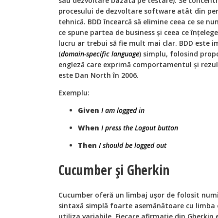
sau dezvoltare bazată pe testare). Se concentr
procesului de dezvoltare software atât din per
tehnică. BDD încearcă să elimine ceea ce se num
ce spune partea de business și ceea ce înțeleg
lucru ar trebui să fie mult mai clar. BDD este
(
domain-specific language
) simplu, folosind propo
engleză care exprimă comportamentul și rezult
este Dan North în 2006.
Exemplu:
Given
I am logged
in
When
I press the Logout
button
Then
I should be logged
out
Cucumber și Gherkin
Cucumber oferă un limbaj ușor de folosit numi
sintaxă simplă foarte asemănătoare cu limba e
utiliza variabile. Fiecare afirmație din Gherkin