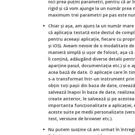
nici prea puțini parametri, pentru că ar
rigid și că vom ajunge la un număr prea m
maximum trei parametri pe pas este nu
Chiar și așa, am ajuns la un număr mare 
că aplicația testată este destul de complex
pentru aceeași aplicație, fiecare cu propri
și iOS). Aveam nevoie de o modalitate de 
manieră simplă și ușor de folosit, așa că
îi conțină, adăugând diverse detalii pentr
aparține pasul, documentația etc.) și o a
acea bază de date. O aplicație care în t
s-a transformat într-un instrument prin i
obțin toți pașii din baza de date, creează 
salvează înapoi în baza de date, realizea
create anterior, le salvează și pe aceste
importanta funcționalitate a aplicației, 
aceste suite pe medii personalizate (versi
test, versiune de browser etc.).
Nu putem susține că am urmat în între