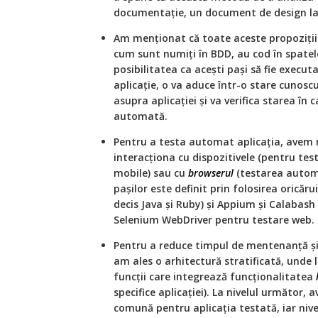
documentație, un document de design la n
Am menționat că toate aceste propoziții
cum sunt numiți în BDD, au cod în spatel
posibilitatea ca acești pași să fie execut
aplicație, o va aduce într-o stare cunosc
asupra aplicației și va verifica starea în c
automată.
Pentru a testa automat aplicația, avem 
interacționa cu dispozitivele (pentru te
mobile) sau cu
browserul
(testarea automa
pașilor este definit prin folosirea orică
decis Java și Ruby) și Appium și Calabash
Selenium WebDriver pentru testare web.
Pentru a reduce timpul de mentenanță și l
am ales o arhitectură stratificată, unde l
funcții care integrează funcționalitatea
specifice aplicației). La nivelul următor,
comună pentru aplicația testată, iar nive