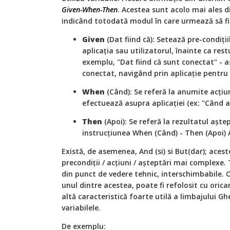
Given-When-Then
. Acestea sunt acolo mai ales 
indicând totodată modul în care urmează să fie
Given
(Dat fiind că): Setează pre-condițiil
aplicația sau utilizatorul, înainte ca rest
exemplu, "Dat fiind că sunt conectat" - as
conectat, navigând prin aplicație pentru 
When
(Când): Se referă la anumite acțiun
efectuează asupra aplicației (ex: "Când 
Then
(Apoi): Se referă la rezultatul aște
instrucțiunea When (Când) - Then (Apoi) A
Există, de asemenea, And (si) si But(dar); aces
precondiții / acțiuni / așteptări mai complexe.
din punct de vedere tehnic, interschimbabile. 
unul dintre acestea, poate fi refolosit cu oricar
altă caracteristică foarte utilă a limbajului G
variabilele.
De exemplu: