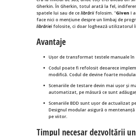
Gherkin. În Gherkin, totul arată la fel, indifere
spatele lui sau de ce
librării
folosim. "
Given
I a
face nici o mențiune despre un limbaj de progra
librăriei
folosite, ci doar loghează utilizatorul î
Avantaje
Ușor de transformat testele manuale în
Codul poate fi refolosit deoarece implem
modifică. Codul de devine foarte modula
Scenariile de testare devin mai ușor și ma
automatizat, pe măsură ce sunt adăugați
Scenariile BDD sunt ușor de actualizat p
Designul modular asigură o mentenanță m
pe viitor.
Timpul necesar dezvoltării u