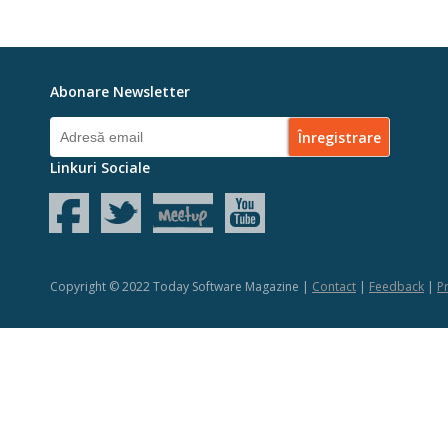
Abonare Newsletter
Linkuri Sociale
Copyright © 2022 Today Software Magazine |
Contact
|
Feedback
|
Pr