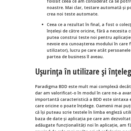
folosit ceea ce am considerat ca se potri
noastre. Mai clar, testare automată și po
crea noi teste automate.
Ceea ce a rezultat în final, a fost o colecți
înțeleși de către oricine, fără a necesita 
putea construi teste noi pentru aplicație
nevoie era cunoașterea modului în care fu
utilizator), lucru pe care atât persoanele
partea de business îl aveau.
Ușurința în utilizare și înțele
Paradigma BDD este mult mai complexă decât fe
dar am valorificat-o în modul în care ne-a ava
importantă caracteristică a BDD este sintaxa 
care oricine o poate înțelege. Oamenii mai puț
că își puteau scrie testele în limba engleză uti
baza de date și aplicația pe care am dezvoltat
adăugate funcționalități noi în aplicație, am f