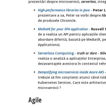
prezentări despre microservicii,
serverless
, inte
High-performance libraries in Java
-
Peter 
prezentare a sa, Peter va vorbi despre
lib
de produsele Chronicle.
MediatR for your SPA application
-
Russell
de a realiza un API pentru aplicațiile clie
abordare diferită, bazată pe MediatR, pen
Applications).
Serverless Computing
-
truth or dare
-
Sil
realiza o analiză a aplicațiilor Enterprise
dezavantajele acestora în contextul teh
Demystifying microservices inside Azure AKS
trebuie să fim conștienți atunci când rul
Kubernetes Services. Care este arhitectura
microservicii ?
Agile