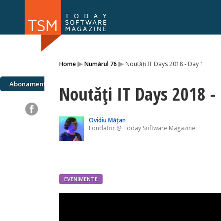
Numărul 169
Numărul 
▸
▸
Home
Numărul 76
Noutăți IT Days 2018 - Day 1
NOU
Abonamente
Noutăți IT Days 2018 -
Ovidiu Mățan
Fondator @ Today Software Magazine
EVENIMENTE