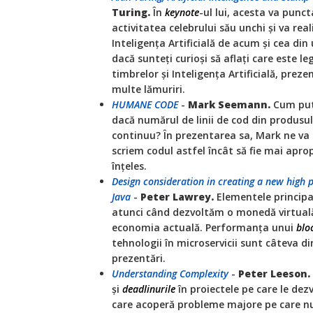
Turing.
În
keynote
-ul lui, acesta va pun
activitatea celebrului său unchi și va rea
Inteligența Artificială de acum și cea di
dacă sunteți curioși să aflați care este l
timbrelor și Inteligența Artificială, pre
multe lămuriri.
HUMANE CODE
-
Mark Seemann.
Cum put
dacă numărul de linii de cod din produsul
continuu? În prezentarea sa, Mark ne va
scriem codul astfel încât să fie mai apro
înțeles.
Design consideration in creating a new high
Java
-
Peter Lawrey.
Elementele principa
atunci când dezvoltăm o monedă virtuală 
economia actuală. Performanța unui
blo
tehnologii în microservicii sunt câteva di
prezentări.
Understanding Complexity
-
Peter Leeson.
și
deadlinurile
în proiectele pe care le dez
care acoperă probleme majore pe care nu