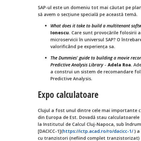
SAP-ul este un domeniu tot mai căutat pe plan 
să avem o secțiune specială pe această temă.
What does it take to build a multitenant soft
Ionescu
. Care sunt provocările folosirii 
microservicii în universul SAP? O întrebar
valorificând pe experiența sa.
The Dummies' guide to building a movie rec
Predictive Analysis Library
-
Adela Roa
. Ad
a construi un sistem de recomandare fol
Predictive Analysis.
Expo calculatoare
Clujul a fost unul dintre cele mai importante 
din Europa de Est. Dovadă stau calculatoarele
la Institutul de Calcul Cluj-Napoca, sub îndru
[DACICC-1](
https://ictp.acad.ro/ro/dacicc-1/
) a
cu tranzistori (nefiind complet tranzistorizat