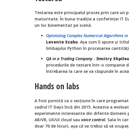
Testarea este principalul proces prin care un 
maturitate. În buna tradiție a conferinței IT
un loc binemeritat pe scenă.
Optimizing Complex Numerical Algorithms in
Levente Szabo
. Așa cum îi spune și titl
limbajului Python în procesarea cantităț
QA in a Trading Company
-
Dmitry Shpileu
procedurile de testare într-o companie 
întrebarea la care se va răspunde în ace
Hands on labs
A fost pornită ca o secțiune în care programator
cadrul IT Days încă din 2015. Aceasta a evoluat
experimente interesante din diferite domenii 
AR/VR, UX/UI cloud sau
voice control.
Sala în car
doar 70 de locuri, așa că va trebui să vă ocupaț