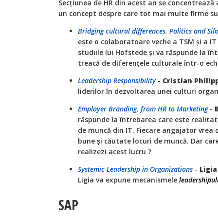
Secțiunea de HR din acest an se concentrează a
un concept despre care tot mai multe firme su
Bridging cultural differences. Politics and Sil
este o colaboratoare veche a TSM și a IT
studiile lui Hofstede și va răspunde la î
treacă de diferențele culturale într-o ech
Leadership Responsibility
-
Cristian Philip
liderilor în dezvoltarea unei culturi orga
Employer Branding, from HR to Marketing
-
răspunde la întrebarea care este realita
de muncă din IT. Fiecare angajator vrea c
bune și căutate locuri de muncă. Dar care
realizezi acest lucru ?
Systemic Leadership in Organizations
-
Ligi
Ligia va expune mecanismele
leadershipul
SAP