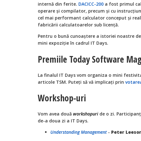
internă din ferite.
DACICC-200
a fost primul ca
operare și compilator, precum și cu instrucțiun
cel mai performant calculator conceput şi rea
fabricării calculatoarelor sub licenţă.
Pentru o bună cunoaștere a istoriei noastre de
mini expoziție în cadrul IT Days.
Premiile Today Software Mag
La finalul IT Days vom organiza o mini festivi
articole TSM. Puteți să vă implicați prin
votarea
Workshop-uri
Vom avea două
workshopuri
de o zi. Participanț
de-a doua zi a IT Days.
Understanding Management
-
Peter Leeso