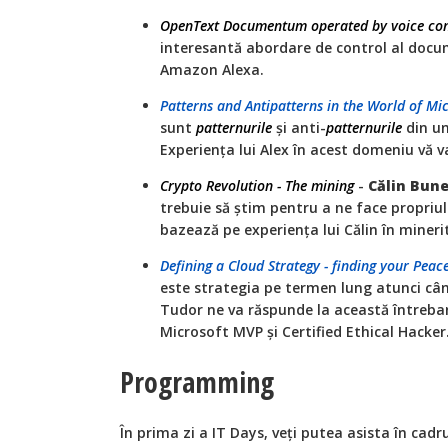
OpenText Documentum operated by voice con
interesantă abordare de control al docum
Amazon Alexa.
Patterns and Antipatterns in the World of Mi
sunt
patternurile
și anti-
patternurile
din un
Experiența lui Alex în acest domeniu vă 
Crypto Revolution - The mining
-
Călin Bun
trebuie să știm pentru a ne face propriu
bazează pe experiența lui Călin în mineri
Defining a Cloud Strategy - finding your Peac
este strategia pe termen lung atunci c
Tudor ne va răspunde la această întrebar
Microsoft MVP și Certified Ethical Hacker
Programming
În prima zi a IT Days, veți putea asista în cadr