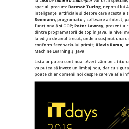
la
Casa de cultură a studenților
vor urca specialișt
speciali precum:
Dermot Turing
, nepotul lui 
inteligenței artificiale și despre care acesta a s
Seemann
, programator, software arhitect, 
funcțională și OOP;
Peter Lawrey
, prezent a c
dintre programatorii de top în Java, la nivel m
la ediția de anul trecut, unde a susținut una d
conform feedbackului primit;
Klevis Ramo
, u
Machine Learning și Java.
Lista ar putea continua...Avertizăm pe cititorul
va putea să învețe un limbaj nou, dar cu sigura
poate chiar domenii noi despre care va afla in