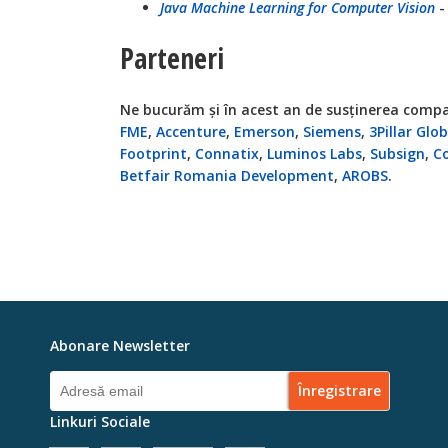
Java Machine Learning for Computer Vision
Parteneri
Ne bucurăm și în acest an de susținerea compa
FME
,
Accenture
,
Emerson
,
Siemens
,
3Pillar Glob
Footprint
,
Connatix
,
Luminos Labs
,
Subsign
,
Co
Betfair Romania Development
,
AROBS
.
Abonare Newsletter
Linkuri Sociale