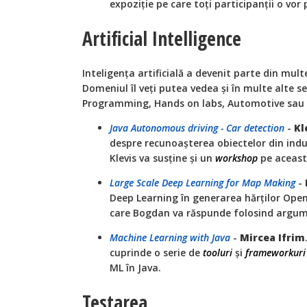
expoziție pe care toți participanții o vor 
Artificial Intelligence
Inteligența artificială a devenit parte din mul
Domeniul îl veți putea vedea și în multe alte s
Programming, Hands on labs, Automotive sau 
Java Autonomous driving - Car detection
-
Kl
despre recunoașterea obiectelor din ind
Klevis va susține și un
workshop
pe aceast
Large Scale Deep Learning for Map Making
-
Deep Learning în generarea hărților Open
care Bogdan va răspunde folosind argum
Machine Learning with Java
-
Mircea Ifrim
cuprinde o serie de
tooluri
și
frameworkuri
ML în Java.
Testarea