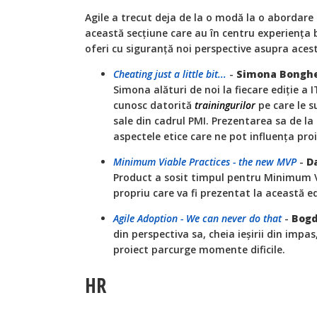
Agile a trecut deja de la o modă la o abordare p
această secțiune care au în centru experiența 
oferi cu siguranță noi perspective asupra aces
Cheating just a little bit...
-
Simona Bongh
Simona alături de noi la fiecare ediție a 
cunosc datorită
trainingurilor
pe care le su
sale din cadrul PMI. Prezentarea sa de la 
aspectele etice care ne pot influența proie
Minimum Viable Practices - the new MVP
-
D
Product a sosit timpul pentru Minimum V
propriu care va fi prezentat la această ed
Agile Adoption - We can never do that
-
Bog
din perspectiva sa, cheia ieșirii din impa
proiect parcurge momente dificile.
HR