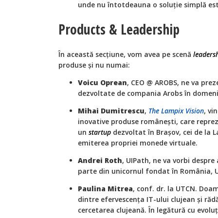
unde nu întotdeauna o soluție simplă es
Products & Leadership
În această secțiune, vom avea pe scenă
leaders
produse și nu numai:
Voicu Oprean
, CEO @ AROBS, ne va preze
dezvoltate de compania Arobs în domen
Mihai Dumitrescu
,
The Lampix Vision
, vi
inovative produse românești, care reprez
un
startup
dezvoltat în Brașov, cei de la 
emiterea propriei monede virtuale.
Andrei Roth
, UIPath, ne va vorbi despre
parte din unicornul fondat în România, 
Paulina Mitrea
, conf. dr. la UTCN. Doa
dintre efervescența IT-ului clujean și răd
cercetarea clujeană. În legătură cu evoluț