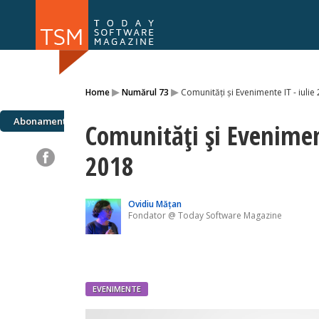
Numărul 169
Numărul 
▸
▸
Home
Numărul 73
Comunităţi și Evenimente IT - iulie
NOU
Abonamente
Comunităţi și Eveniment
2018
Ovidiu Mățan
Fondator @ Today Software Magazine
EVENIMENTE