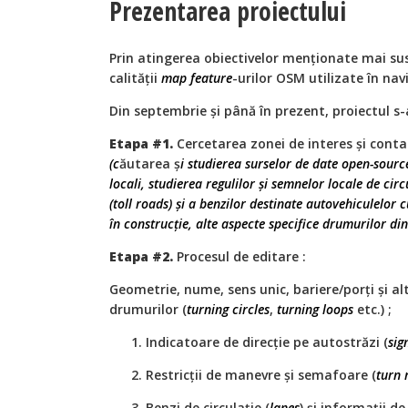
Prezentarea proiectului
Prin atingerea obiectivelor menționate mai su
calității
map feature
-urilor OSM utilizate în nav
Din septembrie și până în prezent, proiectul s-
Etapa #1.
Cercetarea zonei de interes și cont
(c
ăutarea ș
i studierea surselor de date open-sourc
locali, studierea regulilor și semnelor locale de cir
(toll roads) și a benzilor destinate autovehiculelor
în construcție, alte aspecte specifice drumurilor di
Etapa #2.
Procesul de editare :
Geometrie, nume, sens unic, bariere/porți și a
drumurilor (
turning circles
,
turning loops
etc.) ;
Indicatoare de direcție pe autostrăzi (
sig
Restricții de manevre și semafoare (
turn 
Benzi de circulație (
lanes
) și informații de