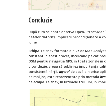
Concluzie
După cum se poate observa Open-Street-Map îș
datelor datorită implicării necondiționate a c
lume.
Echipa Telenav formată din 25 de Map Analysts 
constant în acest proces, încercând pe cât pos
OSM pentru navigația GPS, în toate zonele în ca
o concluzie, vreau să subliniez importanța cali
consistență hărții,
layerul
de bază din orice apli
de mai jos, este reprezentată prin metoda
hea
de echipa Telenav, în ultimele trei luni, în Phoe