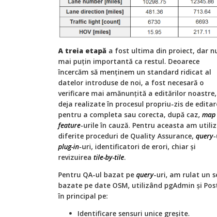
A treia etapă
a fost ultima din proiect, dar n
mai puțin importantă ca restul. Deoarece
încercăm să menținem un standard ridicat al
datelor introduse de noi, a fost necesară o
verificare mai amănunțită a editărilor noastre,
deja realizate în procesul propriu-zis de editar
pentru a completa sau corecta, după caz,
map
feature
-urile în cauză. Pentru aceasta am utili
diferite proceduri de Quality Assurance,
query
-
plug-in
-uri, identificatori de erori, chiar și
revizuirea
tile-by-tile
.
Pentru QA-ul bazat pe
query
-uri, am rulat un 
bazate pe date OSM, utilizând pgAdmin și Po
în principal pe:
Identificare sensuri unice greșite.