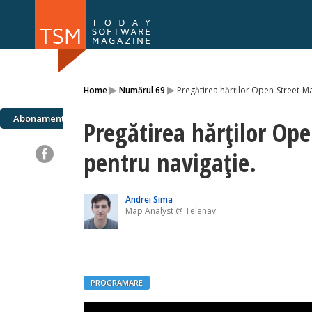
Numărul 169
Numărul 
▸
▸
Home
Numărul 69
Pregătirea hărților Open-Street-M
NOU
Abonamente
Pregătirea hărților Op
pentru navigație.
Andrei Sima
Map Analyst @ Telenav
PROGRAMARE