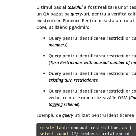
Ultimul pas al
taskului
a fost realizare unor tes
un QA bazat pe
query
-uri, pentru a verifica cal
existente în Phoenix. Pentru aceasta am rulat
OSM, utilizând pgAdmin:
Query pentru identificarea restricțiilor c
members
);
Query pentru identificarea restricțiilor
(
Turn Restrictions with unusual number of 
Query pentru identificarea restricțiilor c
existing turn restrictions
);
Query pentru identificarea restricțiilor 
veche, ce nu se mai utilizează în OSM (
Con
tagging scheme
).
Exemplu de
query
utilizat pentru identificarea 
create
table
 unusual_restrictions 
as
select
count