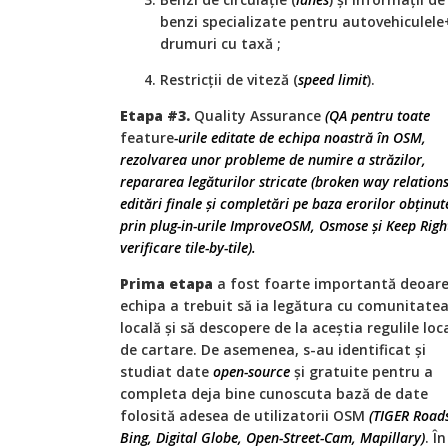
benzi specializate pentru autovehiculel
drumuri cu taxă ;
Restricții de viteză (
speed limit
).
Etapa #3.
Quality Assurance
(QA pentru toate
feature
-urile editate de echipa noastră în OSM,
rezolvarea unor probleme de numire a străzilor,
repararea legăturilor stricate (broken way relations
editări finale și completări pe baza erorilor obținut
prin plug-in-urile ImproveOSM, Osmose și Keep Righ
verificare tile-by-tile).
Prima etapa
a fost foarte importantă deoar
echipa a trebuit să ia legătura cu comunitate
locală și să descopere de la aceștia regulile loc
de cartare. De asemenea, s-au identificat și
studiat date
open-source
și gratuite pentru a
completa deja bine cunoscuta bază de date
folosită adesea de utilizatorii OSM
(TIGER Road
Bing, Digital Globe, Open-Street-Cam, Mapillary)
. Î