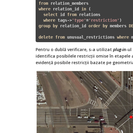
from
where
 relation_id 
in
 (

select
 id 
from
 relations 

where
 tags->
'type'
=
'restriction'
group
by
 relation_id 
order
by
 members 
D
delete
from
 unusual_restrictions 
where
 
Pentru o dublă verificare, s-a utilizat
plug-in
-ul
identifica posibilele restricții omise în etapele
evidență posibile restricții bazate pe geometri