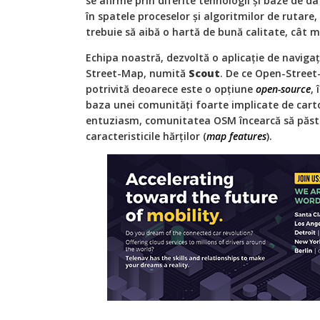
se afirme prin diferite tehnologii și baze de da
în spatele proceselor și algoritmilor de rutare, 
trebuie să aibă o hartă de bună calitate, cât m
Echipa noastră, dezvoltă o aplicație de navigaț
Street-Map, numită
Scout
. De ce Open-Street
potrivită deoarece este o opțiune
open-source
, 
baza unei comunități foarte implicate de cartog
entuziasm, comunitatea OSM încearcă să păst
caracteristicile hărților (
map features
).