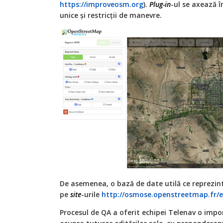
https://improveosm.org
).
Plug-in
-ul se axează î
unice și restricții de manevre.
De asemenea, o bază de date utilă ce reprezin
pe
site
-urile
http://osmose.openstreetmap.fr/
Procesul de QA a oferit echipei Telenav o imp