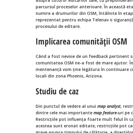
asupra tuturor editărilor sale, cu preponderanț
parcursul proceselor anterioare. În această et
numire a drumurilor din OSM, întâlnite în etapa
reprezentat pentru echipa Telenav o siguranță 
procesului de editare.
Implicarea comunității OSM
Când a fost nevoie de un feedback pertinent s
comunitatea OSM ne-a fost de mare ajutor. Î
mentenanță vom ține legătura în continuare c
locali din zona Phoenix, Arizona.
Studiu de caz
Din punctul de vedere al unui
map analyst
, rest
dintre cele mai importante
map feature-
uri pe 
Restricțiile pot influența foarte mult felul în 
acestea sunt eronat editate, restricțiile pot ca
grave asupra timpului de călătorie, a direcțiilo