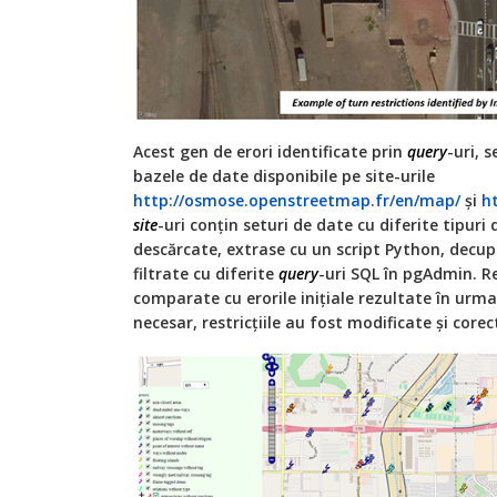
Acest gen de erori identificate prin
query
-uri, 
bazele de date disponibile pe site-urile
http://osmose.openstreetmap.fr/en/map/
și
ht
site
-uri conțin seturi de date cu diferite tipuri
descărcate, extrase cu un script Python, decup
filtrate cu diferite
query
-uri SQL în pgAdmin. R
comparate cu erorile inițiale rezultate în urma 
necesar, restricțiile au fost modificate și corec