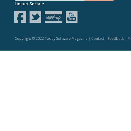
Linkuri Sociale
Copyright © 2022 Today Software Magazine |
Contact
|
Feedback
|
Pr