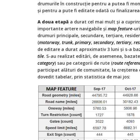
drumurile în construcție pentru a putea fi mon
și pentru a pute fi editate odată cu finalizarea 
A doua etapă
a durat cel mai mult și a cuprins
importante artere navigabile și
map feature
-ur
drumuri principale, secundare, terțiare, reside
(
motorway
,
trunk
,
primary
,
secondary
,
tertiary
,
res
de editare a durat aproximativ 3 luni și s-a b
tile
. S-au realizat editări, de asemenea, bazate
category
) sau pe categorii de rute (
route referen
participat alături de comunitate, la creșterea c
dovedit tabelar, prin statistica de mai jos: