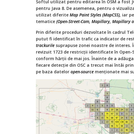
Softul utilizat pentru editarea în OSM a fost 
pentru Java 8. De asemenea, pentru o vizuali
utilizat diferite
Map Paint Styles (MapCSS),
iar pe
tematice
(Open-Street-Cam, Mapillary, Mapillary ob
Prin diferite proceduri dezvoltate în cadrul Tel
putut fi identificat în trafic ca indicator de re
trackurile
suprapuse zonei noastre de interes. 
revizuit 1723 de restricții identificate în Open
conform hărții de mai jos. Înainte de a adăuga 
fiecare detecție din OSC a trecut mai întâi pri
pe baza datelor
open-source
menționate mai su