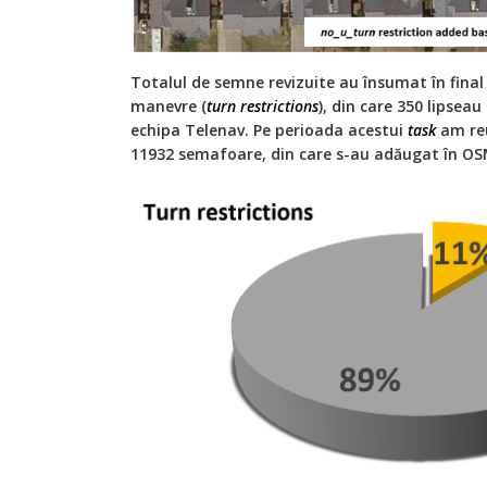
Totalul de semne revizuite au însumat în final
manevre (
turn restrictions
), din care 350 lipsea
echipa Telenav. Pe perioada acestui
task
am reu
11932 semafoare, din care s-au adăugat în OS