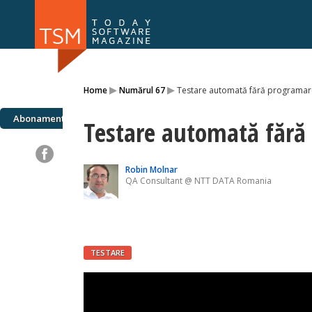
Numărul 169
Numărul 
▸
▸
Home
Numărul 67
Testare automată fără programar
NOU
Abonamente
Testare automată fără
Robin Molnar
QA Consultant @ NTT DATA Romania
TESTARE