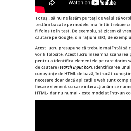
Totuși, să nu ne lăsăm purtați de val și să vor
testării bazate pe modele: mai întâi trebuie c
fi folosite în test. De exemplu, să zicem că v
căutare pe Google, din rațiuni SEO, de exemplu
Acest lucru presupune că trebuie mai întâi să
vor fi folosite. Acest lucru înseamnă scanarea 
pentru a identifica elementele pe care dorim s
de căutare (
search input box
). Identificarea unu
cunoștințe de HTML de bază, întrucât cunoșt
necesare doar dacă aplicațiile web sunt compl
fiecare element cu care interacționăm se numeș
HTML- dar nu numai - este modelat într-un c