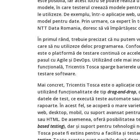
este posibilă, iar acest lucru se poate realiza
modele, în care testerul creează modele pentru
le utilizeze. De exemplu, într-o aplicație web,
model pentru date. Prin urmare, ca expert în 
NTT Data Romania, doresc să vă împărtășesc d
În primul rând, trebuie precizat că nu putem 
care să nu utilizeze deloc programarea. Confor
este o platformă de testare continuă ce accel
pasul cu Agile și DevOps. Utilizând cele mai in
funcțională, Tricentis Tosca sparge barierele 
testare software.
Mai concret, Tricentis Tosca este o aplicație c
utilizând funcționalitate de tip
drag-and-drop
,
datele de test, ce execută teste automate sa
rapoarte. În acest fel, se acoperă o mare varie
web, desktop, mobil, cu suport avansat pentru 
sau HTML. De asemenea, oferă posibilitatea te
based testing
), dar și suport pentru tehnologii n
Tosca poate fi extins pentru a facilita și test
testing
. Toate acestea sunt posibile după doar