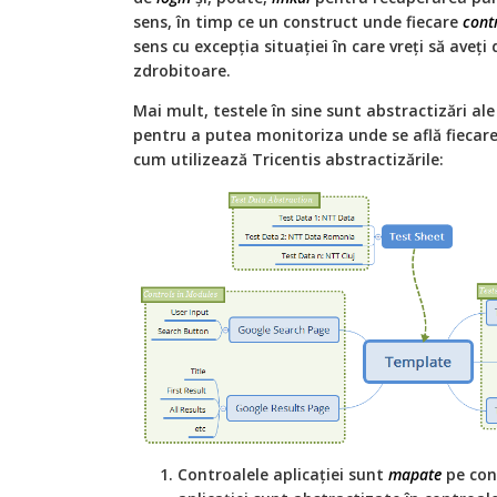
sens, în timp ce un construct unde fiecare
cont
sens cu excepția situației în care vreți să aveț
zdrobitoare.
Mai mult, testele în sine sunt abstractizări al
pentru a putea monitoriza unde se află fiecar
cum utilizează Tricentis abstractizările:
Controalele aplicației sunt
mapate
pe con