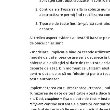
aplicației sunt abstractizate în controal
Controalele Tosca se află în colecții num
abstractizare permițând reutilizarea con
Tiparele de teste (
test templates
) sunt abs
departe.
Al treilea aspect evident al testării bazate pe m
de obicei chiar sunt
- modelate, implicația fiind că testele utilizea
modele de date, ceea ce are sens deoarece în
obiecte ale aplicației și date de test. Este acel
departe de atât. Din moment ce utilizăm abstr
pentru date, de ce să nu folosim și pentru tes
teste automate?
Implementarea este următoarea: crearea unu
furnizarea de date de test către acesta duce la
zis. Deci,
template
+ fișa de date de test = inst
template
conține instanțe ale datelor conținute 
numărul de teste să fie egal cu numărul de ins