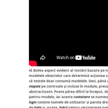
Al doilea aspect evident al testării bazate pe
modelele obiectelor care determină acțiunea sa
că testele doar consumă modelele. Deci, pân
mapate
pe controale și incluse în module, precu
abstractizate. Poate părea dificil la început, 
pentru modele, iar aceste
containere
se numesc
login
conține numele de utilizator și parola d
de
login
și, poate,
linkul
pentru recuperarea paro