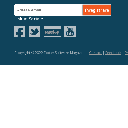
Linkuri Sociale
Copyright © 2022 Today Software Magazine |
Contact
|
Feedback
|
Pr