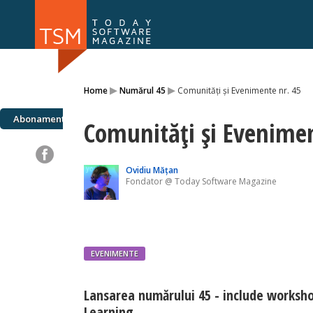
Numărul 169
Numărul 
▸
▸
Home
Numărul 45
Comunităţi și Evenimente nr. 45
NOU
Abonamente
Comunităţi și Evenimen
Ovidiu Mățan
Fondator @ Today Software Magazine
EVENIMENTE
Lansarea numărului 45 - include worksh
Learning