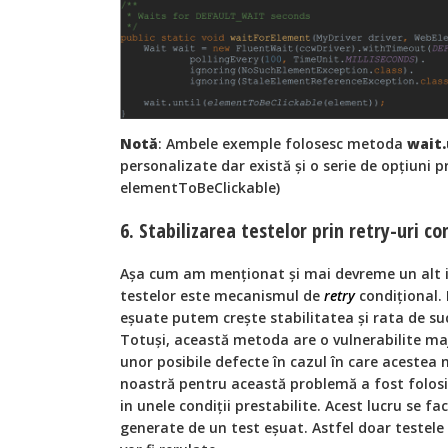
Notă
: Ambele exemple folosesc metoda
wait.
personalizate dar există și o serie de opțiuni 
elementToBeClickable)
6. Stabilizarea testelor prin retry-uri co
Așa cum am menționat și mai devreme un alt i
testelor este mecanismul de
retry
condițional. 
eșuate putem crește stabilitatea și rata de suc
Totuși, această metoda are o vulnerabilite m
unor posibile defecte în cazul în care acestea
noastră pentru această problemă a fost folo
in unele condiții prestabilite. Acest lucru se fac
generate de un test eșuat. Astfel doar testele