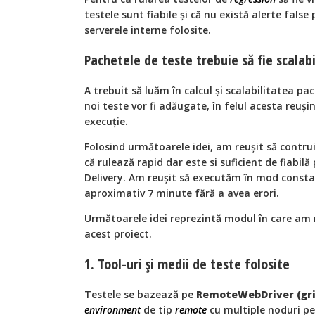
testele sunt fiabile și că nu există alerte fals
serverele interne folosite.
Pachetele de teste trebuie să fie scalabi
A trebuit să luăm în calcul și scalabilitatea pa
noi teste vor fi adăugate, în felul acesta reuș
execuție.
Folosind următoarele idei, am reușit să contru
că rulează rapid dar este si suficient de fiabil
Delivery. Am reușit să executăm în mod consta
aproximativ 7 minute fără a avea erori.
Următoarele idei reprezintă modul în care am r
acest proiect.
1. Tool-uri și medii de teste folosite
Testele se bazează pe
RemoteWebDriver (gri
environment
de tip
remote
cu multiple noduri pe