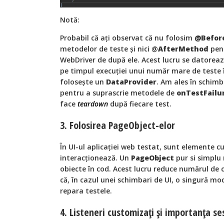
Notă:
Probabil că ați observat că nu folosim
@Befor
metodelor de teste și nici @
AfterMethod
pent
WebDriver de după ele. Acest lucru se datore
pe timpul execuției unui număr mare de teste î
folosește un
DataProvider
. Am ales în schim
pentru a suprascrie metodele de
onTestFailu
face
teardown
după fiecare test.
3. Folosirea PageObject-elor
În UI-ul aplicației web testat, sunt elemente 
interacționează. Un
PageObject
pur si simplu
obiecte în cod. Acest lucru reduce numărul de 
că, în cazul unei schimbari de UI, o singură mo
repara testele.
4. Listeneri customizați și importanța se