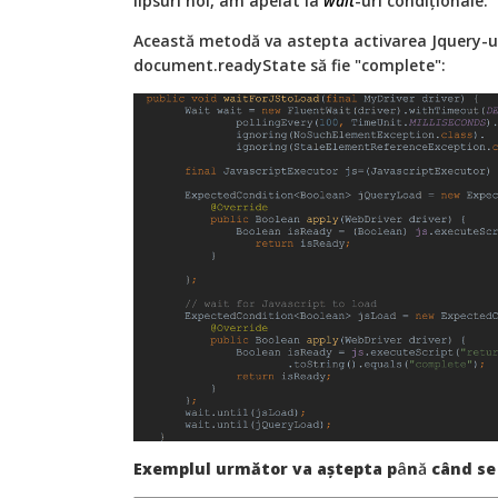
lipsuri noi, am apelat la
wait
-uri condiționale.
Această metodă va astepta activarea Jquery-ul
document.readyState să fie "complete":
Exemplul următor va aștepta p
â
n
ă
când se