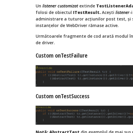
Un
listener customizat
extinde
TestListenerAd
folosi de obiectul
ITestResult.
Acești
listener
-
administrare a tuturor acțiunilor post test, și
instanțelor de WebDriver rămase active.
Următoarele fragmente de cod arată modul în 
de driver.
Custom onTestFailure
Custom onTestSuccess
Notă: AbstractTest
din exemplul de mai sus r