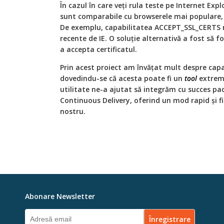
În cazul în care veți rula teste pe Internet Expl
sunt comparabile cu browserele mai populare,
De exemplu, capabilitatea ACCEPT_SSL_CERTS n
recente de IE. O soluție alternativă a fost s
a accepta certificatul.
Prin acest proiect am învățat mult despre capab
dovedindu-se că acesta poate fi un
tool
extrem 
utilitate ne-a ajutat să integrăm cu succes pa
Continuous Delivery, oferind un mod rapid și fi
nostru.
Abonare Newsletter