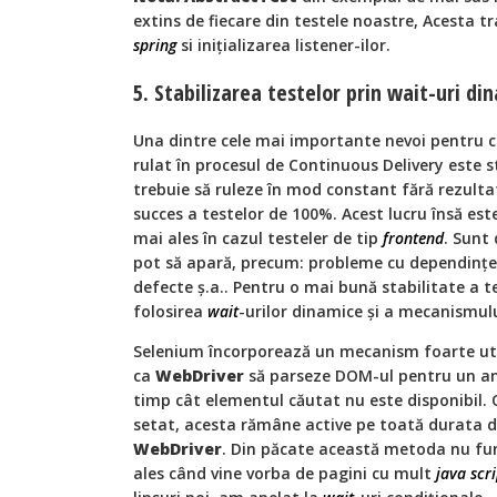
extins de fiecare din testele noastre, Acesta t
spring
si inițializarea listener-ilor.
5. Stabilizarea testelor prin wait-uri di
Una dintre cele mai importante nevoi pentru 
rulat în procesul de Continuous Delivery este s
trebuie să ruleze în mod constant fără rezultat
succes a testelor de 100%. Acest lucru însă es
mai ales în cazul testeler de tip
frontend
. Sunt
pot să apară, precum: probleme cu dependințe,
defecte ș.a.. Pentru o mai bună stabilitate a t
folosirea
wait
-urilor dinamice și a mecanismul
Selenium încorporează un mecanism foarte uti
ca
WebDriver
să parseze DOM-ul pentru un an
timp cât elementul căutat nu este disponibil. 
setat, acesta rămâne active pe toată durata de
WebDriver
. Din păcate această metoda nu fun
ales când vine vorba de pagini cu mult
java scri