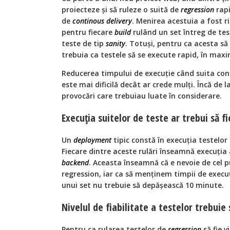
proiecteze și să ruleze o suită de
regression
rapi
de
continous delivery
. Menirea acestuia a fost ri
pentru fiecare
build
rulând un set întreg de test
teste de tip
sanity
. Totuși, pentru ca acesta să 
trebuia ca testele să se execute rapid, în max
Reducerea timpului de execuție când suita co
este mai dificilă decât ar crede mulți. Încă de 
provocări care trebuiau luate în considerare.
Execuția suitelor de teste ar trebui să fi
Un
deployment
tipic constă în execuția testelor 
Fiecare dintre aceste rulări înseamnă execuția
backend
. Aceasta înseamnă că e nevoie de cel pu
regression, iar ca să menținem timpii de execu
unui set nu trebuie să depășească 10 minute.
Nivelul de fiabilitate a testelor trebuie
Pentru ca rularea testelor de
regression
să fie v