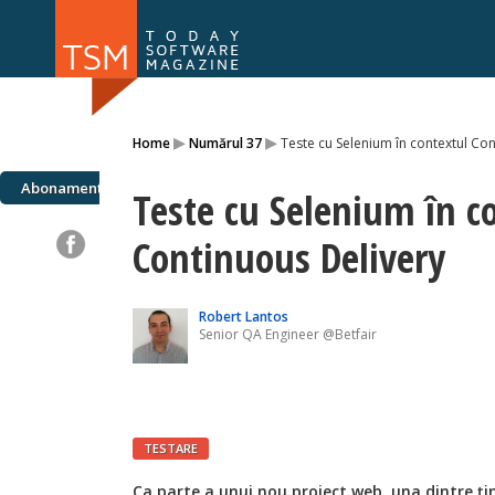
Numărul 169
Numărul 
▸
▸
Home
Numărul 37
Teste cu Selenium în contextul Co
NOU
Abonamente
Teste cu Selenium în c
Continuous Delivery
Robert Lantos
Senior QA Engineer @Betfair
TESTARE
Ca parte a unui nou proiect web, una dintre țin